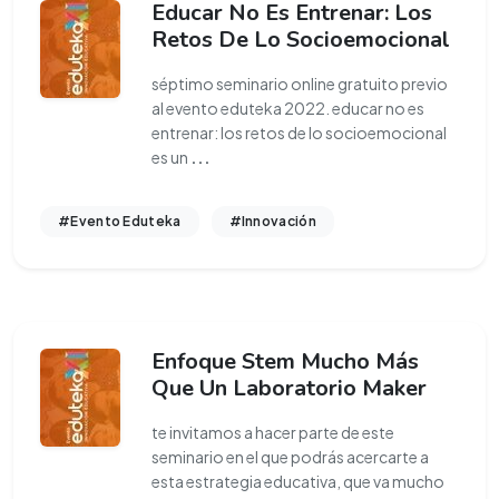
Educar No Es Entrenar: Los
Retos De Lo Socioemocional
séptimo seminario online gratuito previo
al evento eduteka 2022. educar no es
entrenar: los retos de lo socioemocional
es un
...
#Evento Eduteka
#Innovación
Enfoque Stem Mucho Más
Que Un Laboratorio Maker
te invitamos a hacer parte de este
seminario en el que podrás acercarte a
esta estrategia educativa, que va mucho