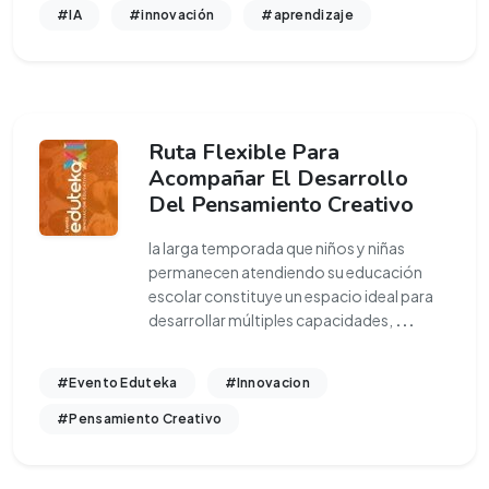
#IA
#innovación
#aprendizaje
Ruta Flexible Para
Acompañar El Desarrollo
Del Pensamiento Creativo
la larga temporada que niños y niñas
permanecen atendiendo su educación
escolar constituye un espacio ideal para
desarrollar múltiples capacidades,
...
#Evento Eduteka
#Innovacion
#Pensamiento Creativo