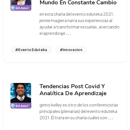
Mundo En Constante Cambio
en esta charla del evento eduteka 2021,
jennie magiera narra sus experiencias al
ayudar a transformar escuelas, acercando
el aprendizaje
...
#Evento Eduteka
#Innovacion
Tendencias Post Covid Y
Analítica De Aprendizaje
ginno kelley es otro de los conferencistas
principales (plenarias) del evento eduteka
2021. Él trata en su charla cuáles son
...