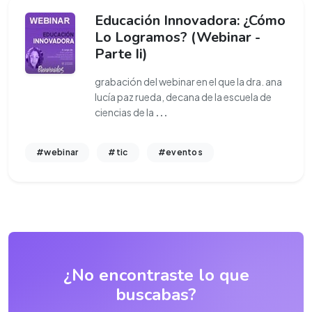
Educación Innovadora: ¿Cómo
Lo Logramos? (Webinar -
Parte Ii)
grabación del webinar en el que la dra. ana
lucía paz rueda, decana de la escuela de
ciencias de la
...
#webinar
#tic
#eventos
¿No encontraste lo que
buscabas?