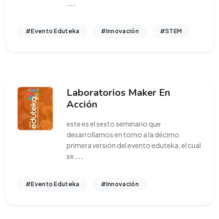
...
#Evento Eduteka
#Innovación
#STEM
Laboratorios Maker En
Acción
este es el sexto seminario que
desarrollamos en torno a la décimo
primera versión del evento eduteka, el cual
se
...
#Evento Eduteka
#Innovación