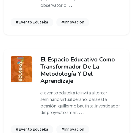
observatorio
...
#Evento Eduteka
#Innovación
El Espacio Educativo Como
Transformador De La
Metodología Y Del
Aprendizaje
el evento eduteka te invita al tercer
seminario virtual del año. para esta
ocasión, guillermo bautista, investigador
del proyecto smart
...
#Evento Eduteka
#Innovación