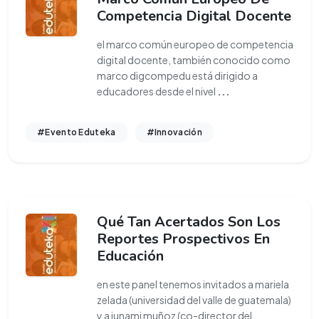
Competencia Digital Docente
el marco común europeo de competencia
digital docente, también conocido como
marco digcompedu está dirigido a
educadores desde el nivel
...
#Evento Eduteka
#Innovación
Qué Tan Acertados Son Los
Reportes Prospectivos En
Educación
en este panel tenemos invitados a mariela
zelada (universidad del valle de guatemala)
y a junami muñoz (co-director del