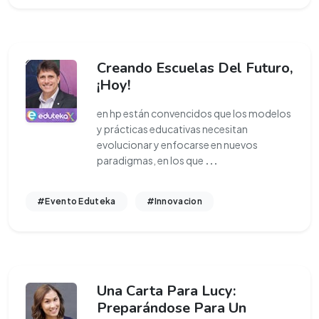
Creando Escuelas Del Futuro,
¡Hoy!
en hp están convencidos que los modelos
y prácticas educativas necesitan
evolucionar y enfocarse en nuevos
paradigmas, en los que
...
#Evento Eduteka
#Innovacion
Una Carta Para Lucy:
Preparándose Para Un