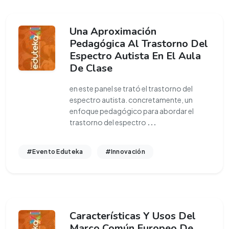
Una Aproximación
Pedagógica Al Trastorno Del
Espectro Autista En El Aula
De Clase
en este panel se trató el trastorno del
espectro autista. concretamente, un
enfoque pedagógico para abordar el
trastorno del espectro
...
#Evento Eduteka
#Innovación
Características Y Usos Del
Marco Común Europeo De