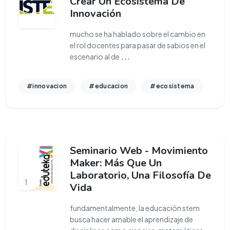
Crear Un Ecosistema De
Innovación
mucho se ha hablado sobre el cambio en
el rol docentes para pasar de sabios en el
escenario al de
...
#innovacion
#educacion
#ecosistema
Seminario Web - Movimiento
Maker: Más Que Un
Laboratorio, Una Filosofía De
Vida
fundamentalmente, la educación stem
busca hacer amable el aprendizaje de