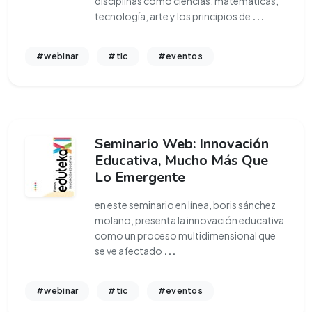
disciplinas como ciencias, matemáticas,
tecnología, arte y los principios de
...
#webinar
#tic
#eventos
Seminario Web: Innovación
Educativa, Mucho Más Que
Lo Emergente
en este seminario en línea, boris sánchez
molano, presenta la innovación educativa
como un proceso multidimensional que
se ve afectado
...
#webinar
#tic
#eventos