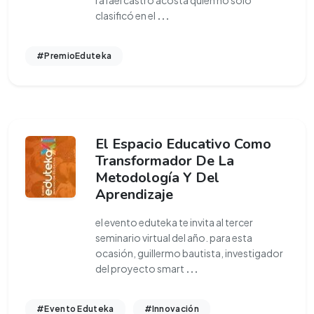
rafael castro acosta quien no solo
clasificó en el
...
#PremioEduteka
El Espacio Educativo Como
Transformador De La
Metodología Y Del
Aprendizaje
el evento eduteka te invita al tercer
seminario virtual del año. para esta
ocasión, guillermo bautista, investigador
del proyecto smart
...
#Evento Eduteka
#Innovación