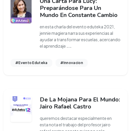
Una Carta Para Lucy:
Preparándose Para Un
Mundo En Constante Cambio
en esta charla del evento eduteka 2021,
jennie magiera narra sus experiencias al
ayudar a transformar escuelas, acercando
el aprendizaje
...
#Evento Eduteka
#Innovacion
De La Mojana Para El Mundo:
Jairo Rafael Castro
queremos destacar especialmente en
esta nota el trabajo del profesor jairo