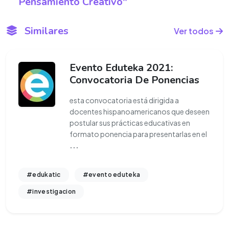
Pensamiento Creativo"
Similares
Ver todos
Evento Eduteka 2021:
Convocatoria De Ponencias
esta convocatoria está dirigida a
docentes hispanoamericanos que deseen
postular sus prácticas educativas en
formato ponencia para presentarlas en el
...
#edukatic
#evento eduteka
#investigacion