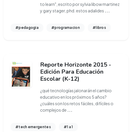
to learn", escrito por sylvia libow martinez
y gary stager, phd. estos adalides
...
#pedagogia
#programacion
#libros
Reporte Horizonte 2015 -
Edición Para Educación
Escolar (K-12)
¿qué tecnologías jalonarán el cambio
educativo en los próximos 5 años?
¿cuáles son los retos fáciles, difíciles o
complejos de
...
#tech emergentes
#1 a 1