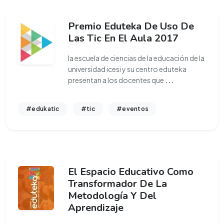
Premio Eduteka De Uso De
Las Tic En El Aula 2017
la escuela de ciencias de la educación de la
universidad icesi y su centro eduteka
presentan a los docentes que
...
#edukatic
#tic
#eventos
El Espacio Educativo Como
Transformador De La
Metodología Y Del
Aprendizaje