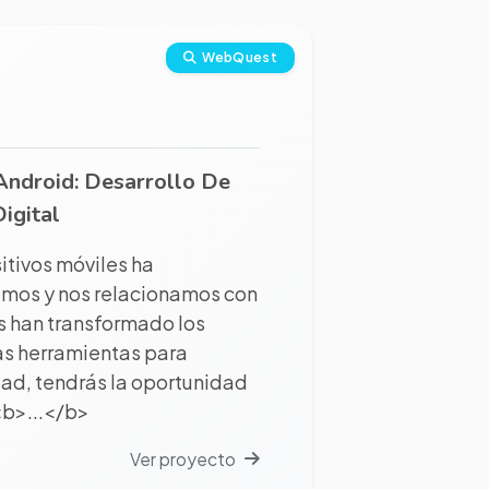
WebQuest
Android: Desarrollo De
igital
sitivos móviles ha
emos y nos relacionamos con
es han transformado los
as herramientas para
dad, tendrás la oportunidad
<b>...</b>
Ver proyecto