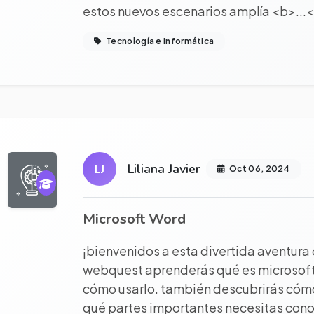
estos nuevos escenarios amplía <b>...
Tecnología e Informática
r proyecto completo
Liliana Javier
LJ
Oct 06, 2024
Microsoft Word
¡bienvenidos a esta divertida aventura
webquest aprenderás qué es microsoft 
cómo usarlo. también descubrirás cómo 
qué partes importantes necesitas cono