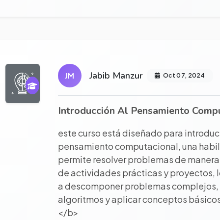
r proyecto completo
Jabib Manzur
JM
Oct 07, 2024
Introducción Al Pensamiento Comp
este curso está diseñado para introduci
pensamiento computacional, una habil
permite resolver problemas de manera l
de actividades prácticas y proyectos, 
a descomponer problemas complejos, id
algoritmos y aplicar conceptos básicos
</b>