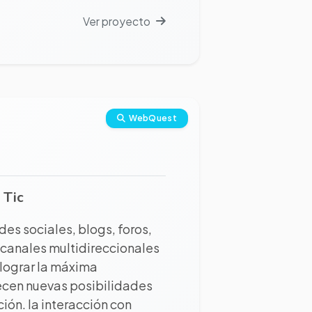
Ver proyecto
WebQuest
 Tic
edes sociales, blogs, foros,
 canales multidireccionales
 lograr la máxima
frecen nuevas posibilidades
ión. la interacción con