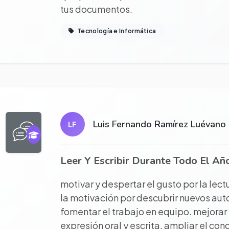
tus documentos.
Tecnología e Informática
r proyecto completo
Luis Fernando Ramírez Luévano
LF
Leer Y Escribir Durante Todo El Añ
motivar y despertar el gusto por la lec
la motivación por descubrir nuevos auto
fomentar el trabajo en equipo. mejorar 
expresión oral y escrita. ampliar el con