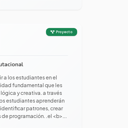
Proyecto
utacional
r a los estudiantes en el
idad fundamental que les
ógica y creativa. a través
los estudiantes aprenderán
entificar patrones, crear
 de programación. .el <b>...