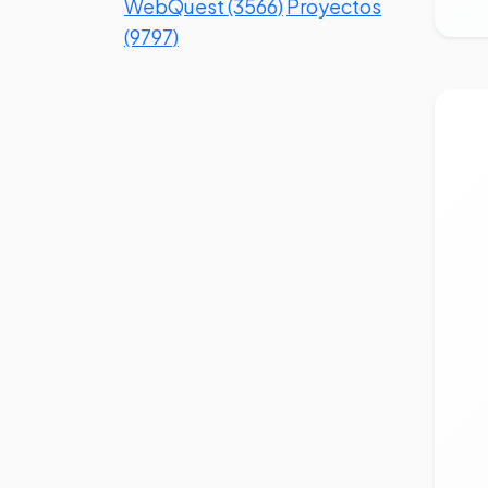
WebQuest (3566)
Proyectos
(9797)
Ve