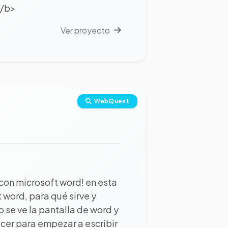
</b>
Ver proyecto
WebQuest
 con microsoft word! en esta
word, para qué sirve y
se ve la pantalla de word y
cer para empezar a escribir