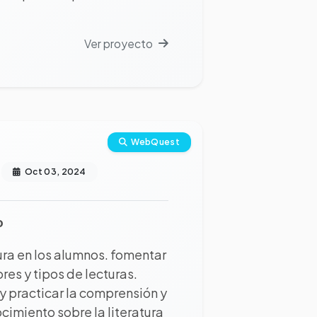
Ver proyecto
WebQuest
Oct 03, 2024
o
tura en los alumnos. fomentar
res y tipos de lecturas.
y practicar la comprensión y
ocimiento sobre la literatura