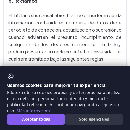
b. Reclamos
El Titular o sus causahabientes que consideren que la
información contenida en una base de datos debe
ser objeto de corrección, actualización o supresión, o
cuando adviertan el presunto incumplimiento de
cualquiera de los deberes contenidos en la ley,
podrán presentar un reclamo ante La Universidad, el
cual será tramitado bajo las siguientes reglas:
El reclamo del Titular se formulará mediante
🍪
solicitud dirigida a La Universidad, con la
Usamos cookies para mejorar tu experiencia
identificación del titular, la descripción de los
Eduteka utiliza cookies propias y de terceros para analizar
hechos que dan lugar al reclamo, la dirección, y
el uso del sitio, personalizar contenido y mostrarte
acompañando los documentos que se quiera
publicidad relevante. Al continuar navegando aceptas su
hacer valer. Si el reclamo resulta incompleto, se
uso.
Más información
requerirá al interesado dentro de los cinco (5) días
Aceptar todas
Solo esenciales
siguientes a la recepción del reclamo para que