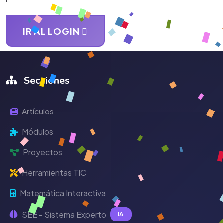
IR AL LOGIN
Secciones
Artículos
Módulos
Proyectos
Herramientas TIC
Matemática Interactiva
SEE - Sistema Experto
IA