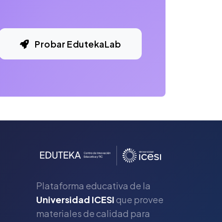
Probar EdutekaLab
Plataforma educativa de la
Universidad ICESI
que provee
materiales de calidad para