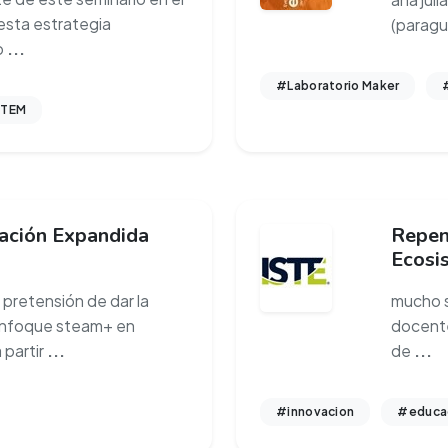
esta estrategia
(paragu
o
...
#Laboratorio Maker
TEM
ación Expandida
Repen
Ecosi
pretensión de dar la
mucho s
 enfoque steam+ en
docente
 partir
...
de
...
#innovacion
#educa