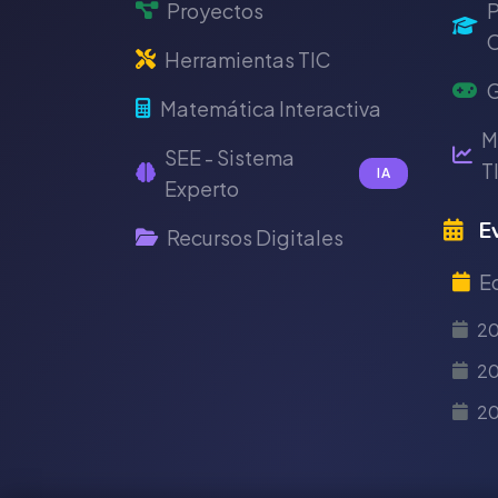
Proyectos
P
C
Herramientas TIC
G
Matemática Interactiva
M
SEE - Sistema
T
IA
Experto
Ev
Recursos Digitales
E
2
20
2