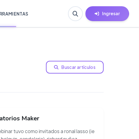
Ingresar
RRAMIENTAS
Buscar artículos
atorios Maker
binar tuvo como invitados a ronal lasso (ie
a holguin, candelaria), richard nuñez