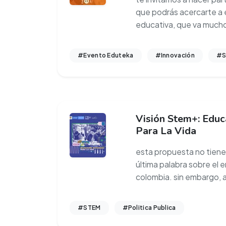
que podrás acercarte a 
educativa, que va much
#Evento Eduteka
#Innovación
#S
Visión Stem+: Educ
Para La Vida
esta propuesta no tiene 
última palabra sobre el
colombia. sin embargo, a
#STEM
#Politica Publica