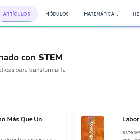
ARTÍCULOS
MÓDULOS
MATEMÁTICA I.
HE
onado con
STEM
cticas para transformar la
ho Más Que Un
Labor
este we
te de este seminario en el
ana juli