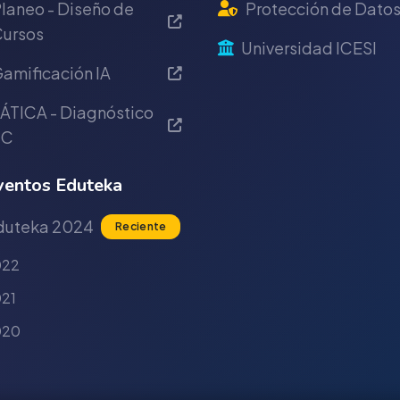
laneo - Diseño de
Protección de Dato
ursos
Universidad ICESI
amificación IA
ÁTICA - Diagnóstico
IC
entos Eduteka
duteka 2024
Reciente
022
21
020