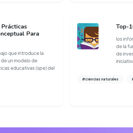
 Prácticas
Top-1
onceptual Para
los inf
de la f
jo que introduce la
de inve
 de un modelo de
iniciat
icas educativas (spe) del
#ciencias naturales