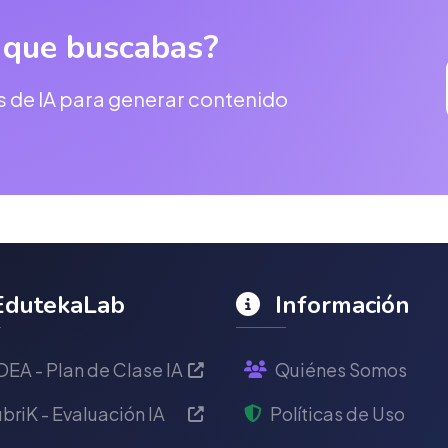
 que buscabas?
s de IA para generar contenido
dutekaLab
Información
DEA - Plan de Clase IA
Quiénes Somos
briK - Evaluación IA
Políticas de Uso