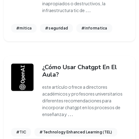
inapropiados o destructivos, la
infraestructura tic de
...
#mitica
#seguridad
#informatica
¿Cómo Usar Chatgpt En El
Aula?
este artículo ofrece a directores
académicos y profesores universitarios
diferentes recomendaciones para
incorporar chatgpt en los procesos de
enseñanza y
...
#TIC
#Technology Enhanced Learning (TEL)