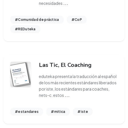
necesidades
...
#Comunidad de práctica
#CoP
#REDuteka
Las Tic, El Coaching
eduteka presenta la traducción al español
de los más recientes estándares liberados
por iste, los estándares para coaches,
nets-c. estos
...
#estandares
#mitica
#iste