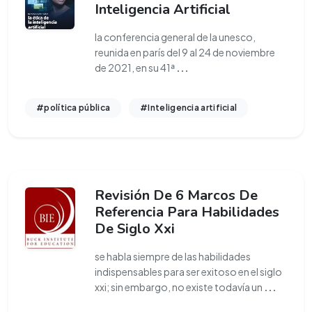
Inteligencia Artificial
la conferencia general de la unesco,
reunida en parís del 9 al 24 de noviembre
de 2021, en su 41ª
...
#política pública
#Inteligencia artificial
Revisión De 6 Marcos De
Referencia Para Habilidades
De Siglo Xxi
se habla siempre de las habilidades
indispensables para ser exitoso en el siglo
xxi; sin embargo, no existe todavía un
...