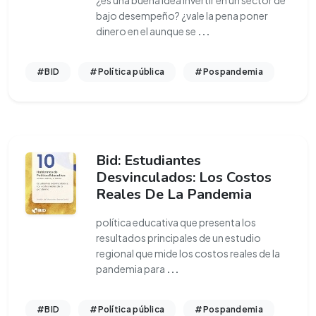
¿es una buena idea invertir en un sector de
bajo desempeño? ¿vale la pena poner
dinero en el aunque se
...
#BID
#Política pública
#Pospandemia
Bid: Estudiantes
Desvinculados: Los Costos
Reales De La Pandemia
política educativa que presenta los
resultados principales de un estudio
regional que mide los costos reales de la
pandemia para
...
#BID
#Política pública
#Pospandemia