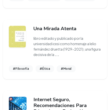
Una Mirada Atenta
libro editado y publicado por la
universidad icesi como homenaje a lelio
fernández druetta (1929-2021), una figura
decisiva de la
...
#Filosofía
#Ética
#Moral
Internet Seguro,
Recomendaciones Para