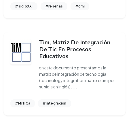
#sigloXXI
#resenas
#cmi
Tim, Matriz De Integración
De Tic En Procesos
Educativos
en este documento presentamos la
matriz de integración de tecnología
(technology integration matrix o tim por
su sigla en inglés),
...
#MiTICa
#integracion