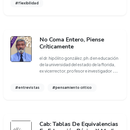
#flexibilidad
No Coma Entero, Piense
Críticamente
el dr. hipólito gonzález, ph.d en educación
de la universidad del estado de la florida,
ex vicerrector, profesor e investigador
...
#entrevistas
#pensamiento critico
Cab: Tablas De Equivalencias