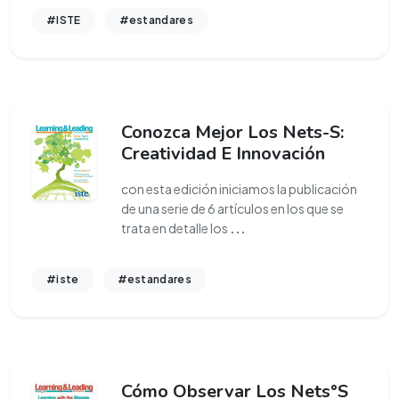
#ISTE
#estandares
Conozca Mejor Los Nets-S:
Creatividad E Innovación
con esta edición iniciamos la publicación
de una serie de 6 artículos en los que se
trata en detalle los
...
#iste
#estandares
Cómo Observar Los Nets°S