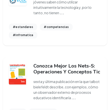
jóvenes saben cómo utilizar
intuitivamente la tecnología y, por lo
tanto, no tienen
...
#estandares
#competencias
#infromatica
Conozca Mejor Los Nets-S:
Operaciones Y Conceptos Tic
sexta y última publicación en la que talbot
bielefeldt describe, con ejemplos, cómo
un observador externo de procesos
educativos identificaría
...