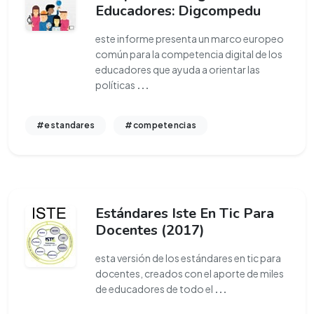
Educadores: Digcompedu
este informe presenta un marco europeo
común para la competencia digital de los
educadores que ayuda a orientar las
políticas
...
#estandares
#competencias
Estándares Iste En Tic Para
Docentes (2017)
esta versión de los estándares en tic para
docentes, creados con el aporte de miles
de educadores de todo el
...