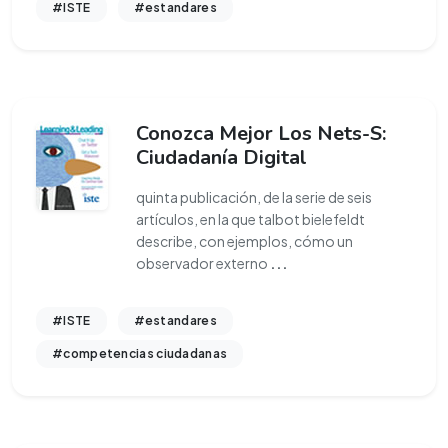
#ISTE
#estandares
Conozca Mejor Los Nets-S:
Ciudadanía Digital
quinta publicación, de la serie de seis
artículos, en la que talbot bielefeldt
describe, con ejemplos, cómo un
observador externo
...
#ISTE
#estandares
#competencias ciudadanas