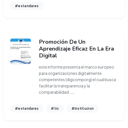
#estandares
Promoción De Un
Aprendizaje Eficaz En La Era
Digital
este informe presenta el marco europeo
para organizaciones digitalmente
competentes (digcomporg) el cual busca
facilitar la transparencia y la
comparabilidad
...
#estandares
#tic
#institucion