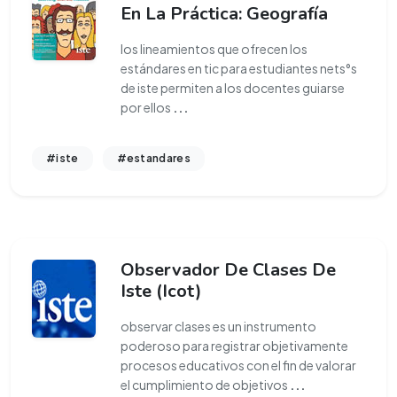
En La Práctica: Geografía
los lineamientos que ofrecen los
estándares en tic para estudiantes nets°s
de iste permiten a los docentes guiarse
por ellos
...
#iste
#estandares
Observador De Clases De
Iste (Icot)
observar clases es un instrumento
poderoso para registrar objetivamente
procesos educativos con el fin de valorar
el cumplimiento de objetivos
...