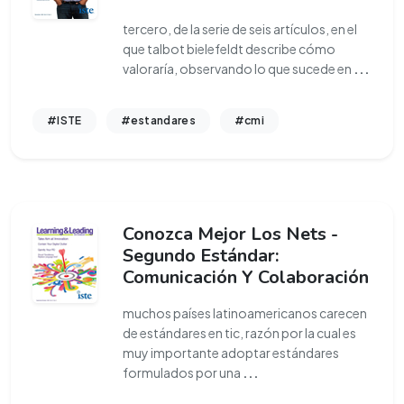
tercero, de la serie de seis artículos, en el
que talbot bielefeldt describe cómo
valoraría, observando lo que sucede en
...
#ISTE
#estandares
#cmi
Conozca Mejor Los Nets -
Segundo Estándar:
Comunicación Y Colaboración
muchos países latinoamericanos carecen
de estándares en tic, razón por la cual es
muy importante adoptar estándares
formulados por una
...