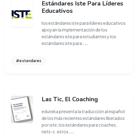
Estándares Iste Para Líderes
Educativos
los estándares iste para líderes educativos
apoyan la implementación de los
estándares iste para estudiantes y los
estándares iste para
...
#estandares
Las Tic, El Coaching
eduteka presenta la traducción al español
de los más recientes estándares liberados
por iste, los estándares para coaches,
nets-c. estos
...