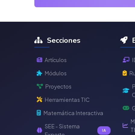
Secciones
E
Artículos
I
Módulos
Ru
Proyectos
P
C
Herramientas TIC
G
Matemática Interactiva
M
SEE - Sistema
T
IA
Experto