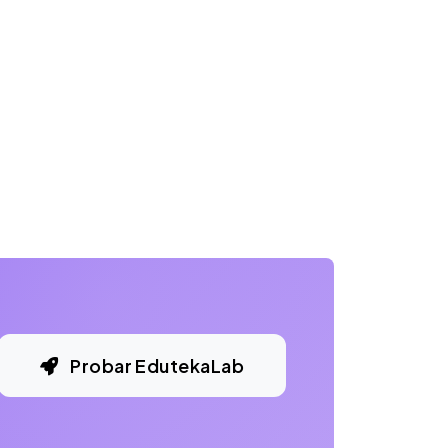
Probar EdutekaLab