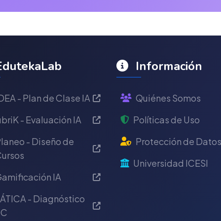
dutekaLab
Información
DEA - Plan de Clase IA
Quiénes Somos
briK - Evaluación IA
Políticas de Uso
laneo - Diseño de
Protección de Dato
ursos
Universidad ICESI
amificación IA
ÁTICA - Diagnóstico
IC