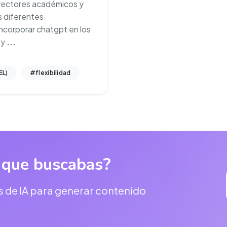
irectores académicos y
s diferentes
corporar chatgpt en los
 y
...
EL)
#flexibilidad
 que buscabas?
s de IA para generar contenido