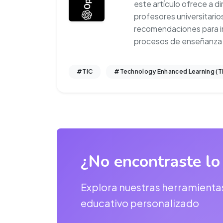
este artículo ofrece a d
profesores universitario
recomendaciones para in
procesos de enseñanza
#TIC
#Technology Enhanced Learning (T
¿No encontraste lo
Explora nuestras herramienta
educativo personalizado