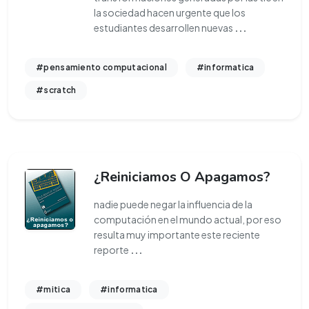
la sociedad hacen urgente que los
estudiantes desarrollen nuevas
...
#pensamiento computacional
#informatica
#scratch
¿Reiniciamos O Apagamos?
nadie puede negar la influencia de la
computación en el mundo actual, por eso
resulta muy importante este reciente
reporte
...
#mitica
#informatica