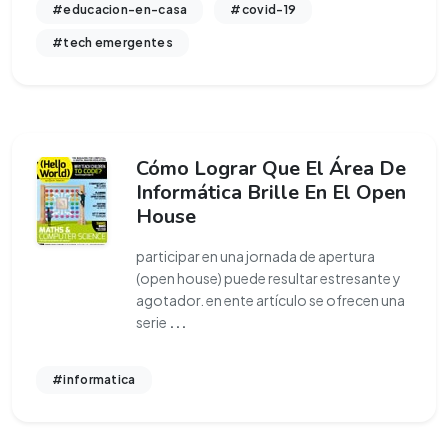
#educacion-en-casa
#covid-19
#tech emergentes
Cómo Lograr Que El Área De
Informática Brille En El Open
House
participar en una jornada de apertura
(open house) puede resultar estresante y
agotador. en ente artículo se ofrecen una
serie
...
#informatica