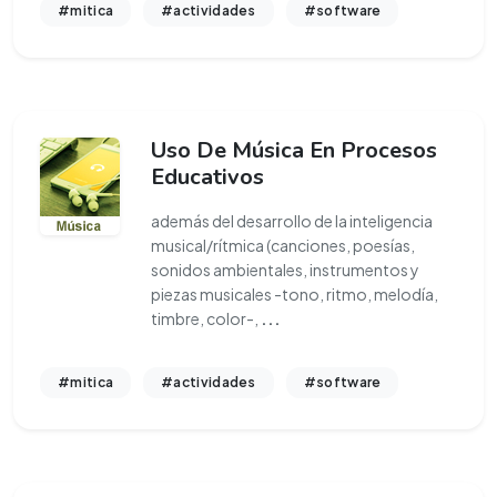
#mitica
#actividades
#software
Uso De Música En Procesos
Educativos
además del desarrollo de la inteligencia
musical/rítmica (canciones, poesías,
sonidos ambientales, instrumentos y
piezas musicales -tono, ritmo, melodía,
timbre, color-,
...
#mitica
#actividades
#software