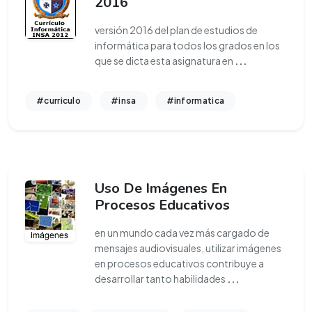
2016
versión 2016 del plan de estudios de
informática para todos los grados en los
que se dicta esta asignatura en
...
#curriculo
#insa
#informatica
Uso De Imágenes En
Procesos Educativos
en un mundo cada vez más cargado de
mensajes audiovisuales, utilizar imágenes
en procesos educativos contribuye a
desarrollar tanto habilidades
...