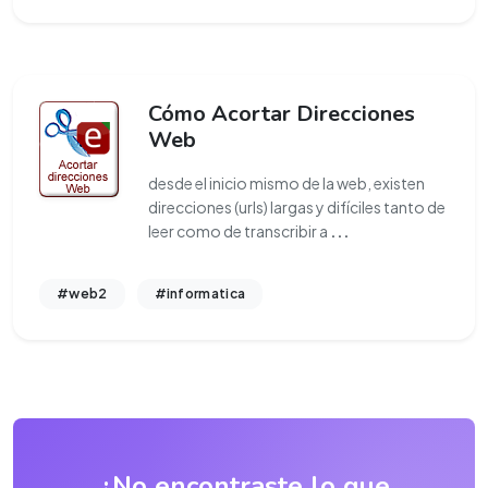
Cómo Acortar Direcciones
Web
desde el inicio mismo de la web, existen
direcciones (urls) largas y difíciles tanto de
leer como de transcribir a
...
#web2
#informatica
¿No encontraste lo que