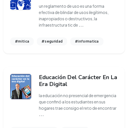
un reglamento de uso es una forma
efectiva de blindar de usos ilegítimos,
inapropiados o destructivos, la
infraestructura tic de
...
#mitica
#seguridad
#informatica
Educación Del Carácter En La
Era Digital
la educación no presencial de emergencia
que confinó a los estudiantes en sus
hogares trae consigo el reto de encontrar
...