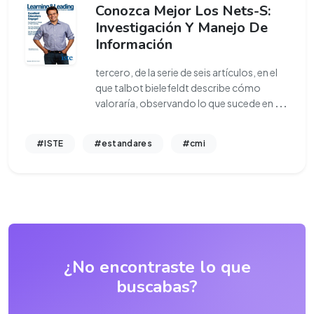
Conozca Mejor Los Nets-S:
Investigación Y Manejo De
Información
tercero, de la serie de seis artículos, en el
que talbot bielefeldt describe cómo
valoraría, observando lo que sucede en
...
#ISTE
#estandares
#cmi
¿No encontraste lo que
buscabas?