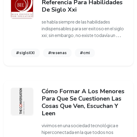
Referencia Para Habilidades
De Siglo Xxi
se habla siempre de las habilidades
indispensables para ser exitoso en el siglo
xxi; sin embargo, no existe todavía un
...
#sigloXXI
#resenas
#cmi
Cómo Formar A Los Menores
Para Que Se Cuestionen Las
Cosas Que Ven, Escuchan Y
Leen
vivimos en una sociedad tecnológica e
hiperconectada en la que todos nos