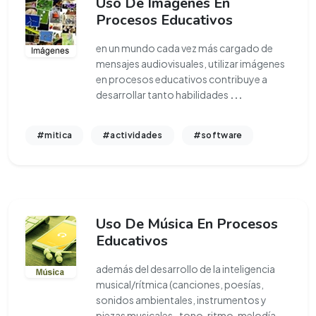
Uso De Imágenes En
Procesos Educativos
en un mundo cada vez más cargado de
mensajes audiovisuales, utilizar imágenes
en procesos educativos contribuye a
desarrollar tanto habilidades
...
#mitica
#actividades
#software
Uso De Música En Procesos
Educativos
además del desarrollo de la inteligencia
musical/rítmica (canciones, poesías,
sonidos ambientales, instrumentos y
piezas musicales -tono, ritmo, melodía,