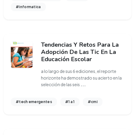
#informatica
Tendencias Y Retos Para La
Adopción De Las Tic En La
Educación Escolar
a lo largo de sus 6 ediciones, el reporte
horizonte ha demostrado su acierto en la
selección de las seis
...
#tech emergentes
#1 a 1
#cmi