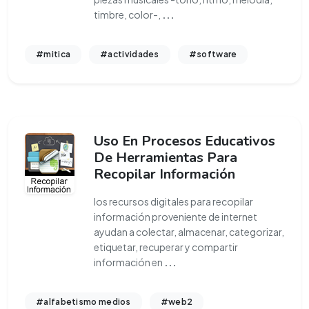
timbre, color-,
...
#mitica
#actividades
#software
Uso En Procesos Educativos
De Herramientas Para
Recopilar Información
los recursos digitales para recopilar
información proveniente de internet
ayudan a colectar, almacenar, categorizar,
etiquetar, recuperar y compartir
información en
...
#alfabetismo medios
#web2