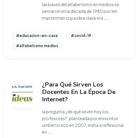
las bases del alfabetismo en medios se
sentaron en la década de 1980 por len
masterman cuya idea clave era
...
#educacion-en-casa
#covid-19
#alfabetismo medios
¿Para Qué Sirven Los
Docentes En La Época De
Internet?
la pregunta ¿de qué sirven hoy los
profesores?, planteada por el escritor
umberto eco en 2007, invita a reflexionar
en
...