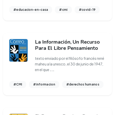
#educacion-en-casa
#cmi
#covid-19
La Información, Un Recurso
Para El Libre Pensamiento
texto enviado por el filósofo francés rené
maheu a la unesco, el 30 de junio de 1947,
en el que
...
#CMI
#informacion
#derechos humanos