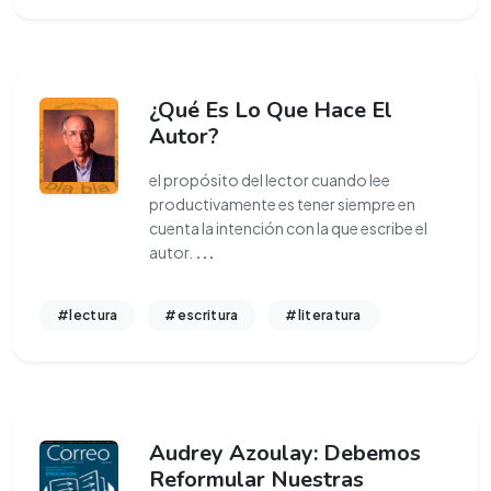
¿Qué Es Lo Que Hace El
Autor?
el propósito del lector cuando lee
productivamente es tener siempre en
cuenta la intención con la que escribe el
autor.
...
#lectura
#escritura
#literatura
Audrey Azoulay: Debemos
Reformular Nuestras