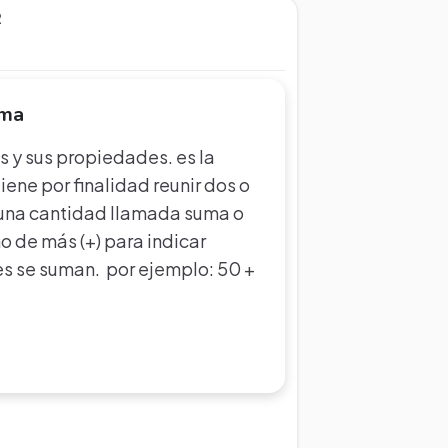
2
uma
s y sus propiedades. es la
ene por finalidad reunir dos o
una cantidad llamada suma o
no de más (+) para indicar
s se suman. por ejemplo: 50 +