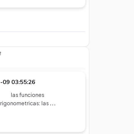
2
-09 03:55:26
iones
rigonometricas: las
...