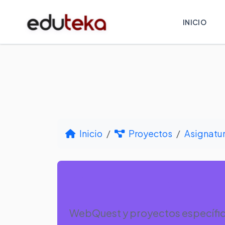
INICIO
Inicio
Proyectos
Asignatu
Por Asignatur
WebQuest y proyectos específico