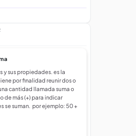
2
uma
s y sus propiedades. es la
ene por finalidad reunir dos o
una cantidad llamada suma o
no de más (+) para indicar
s se suman. por ejemplo: 50 +