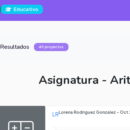
Educativo
Resultados
40 proyectos
Asignatura - Ari
Lorena Rodriguez Gonzalez - Oct 
LR