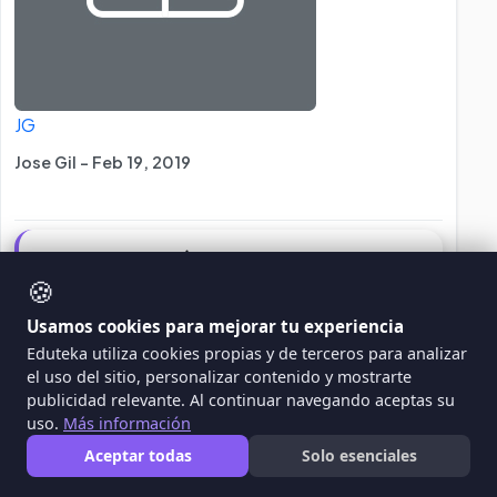
JG
Jose Gil - Feb 19, 2019
Ejercicio De Cálculo
🍪
en este proyecto plantearemos diferentes
Usamos cookies para mejorar tu experiencia
ejercicios de cálculo para ver hasta dónde eres
Eduteka utiliza cookies propias y de terceros para analizar
capaz de llegar gracias al conocimiento
el uso del sitio, personalizar contenido y mostrarte
adquirido a través de las matemáticas.
publicidad relevante. Al continuar navegando aceptas su
uso.
Más información
WEBQUEST
MATEMÁTICAS
Aceptar todas
Solo esenciales