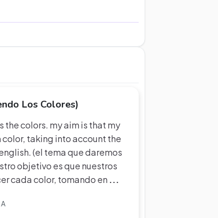
endo Los Colores)
is the colors. my aim is that my
color, taking into account the
 english. (el tema que daremos
estro objetivo es que nuestros
er cada color, tomando en
...
RA