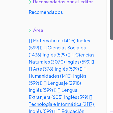
Recomendados por el editor
Recomendados
Área
Matemáticas (1406)
Inglés
(599)
Ciencias Sociales
(1436)
Inglés (599)
Ciencias
Naturales (3070)
Inglés (599)
Arte (378)
Inglés (599)
Humanidades (1413)
Inglés
(599)
Lenguaje (2918)
Inglés (599)
Lengua
Extranjera (605)
Inglés (599)
Tecnología e Informática (2117)
Inglés (599)
Educación