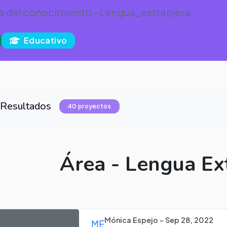
s del conocimiento - Lengua_extranjera
Educativo
Resultados
40 proyectos
Área - Lengua Ex
Mónica Espejo - Sep 28, 2022
ME