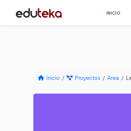
INICIO
Inicio
Proyectos
Area
L
Por Área de 
Lengua_extranje