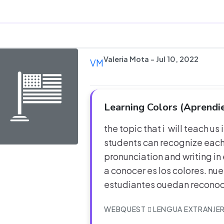
Valeria Mota - Jul 10, 2022
VM
Learning Colors (Aprendi
the topic that i will teach us 
students can recognize each 
pronunciation and writing in
a conocer es los colores. nu
estudiantes ouedan reconoc
WEBQUEST
LENGUA EXTRANJE