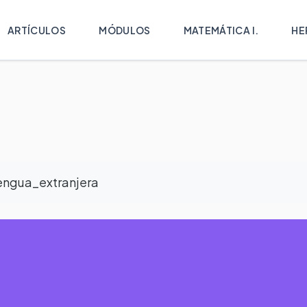
ARTÍCULOS
MÓDULOS
MATEMÁTICA I.
HE
engua_extranjera
Conocimiento -
ra