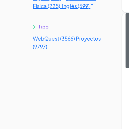
Física (225)
Inglés (599)
Tipo
WebQuest (3566)
Proyectos
(9797)