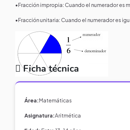
•Fracción impropia: Cuando el numerador es 
•Fracción unitaria: Cuando el numerador es ig
Ficha técnica
Área:
Matemáticas
Asignatura:
Aritmética