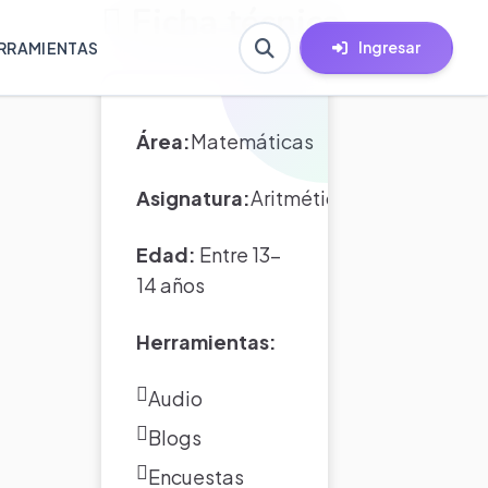
Ficha técnica
Ingresar
RRAMIENTAS
Área:
Matemáticas
Asignatura:
Aritmética
Edad:
Entre 13-
14 años
Herramientas:
Audio
Blogs
Encuestas