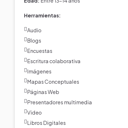
Edad:
Entre 13-14 años
Herramientas:
Audio
Blogs
Encuestas
Escritura colaborativa
Imágenes
Mapas Conceptuales
Páginas Web
Presentadores multimedia
Video
Libros Digitales