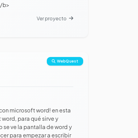
</b>
Ver proyecto
WebQuest
 con microsoft word! en esta
word, para qué sirve y
se ve la pantalla de word y
cer para empezar a escribir