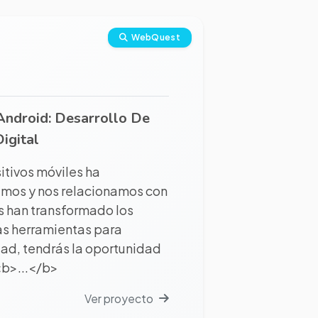
WebQuest
Android: Desarrollo De
igital
sitivos móviles ha
emos y nos relacionamos con
es han transformado los
as herramientas para
dad, tendrás la oportunidad
<b>...</b>
Ver proyecto