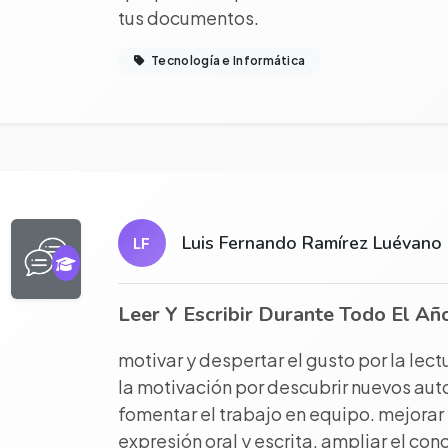
tus documentos.
Tecnología e Informática
r proyecto completo
Luis Fernando Ramírez Luévano
LF
Leer Y Escribir Durante Todo El Añ
motivar y despertar el gusto por la lec
la motivación por descubrir nuevos auto
fomentar el trabajo en equipo. mejorar 
expresión oral y escrita. ampliar el con