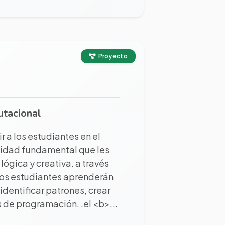
Proyecto
utacional
r a los estudiantes en el
idad fundamental que les
ógica y creativa. a través
los estudiantes aprenderán
entificar patrones, crear
 de programación. .el <b>...