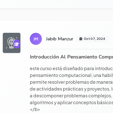
r proyecto completo
Jabib Manzur
JM
Oct 07, 2024
Introducción Al Pensamiento Comp
este curso está diseñado para introduci
pensamiento computacional, una habil
permite resolver problemas de manera l
de actividades prácticas y proyectos, 
a descomponer problemas complejos, id
algoritmos y aplicar conceptos básicos
</b>