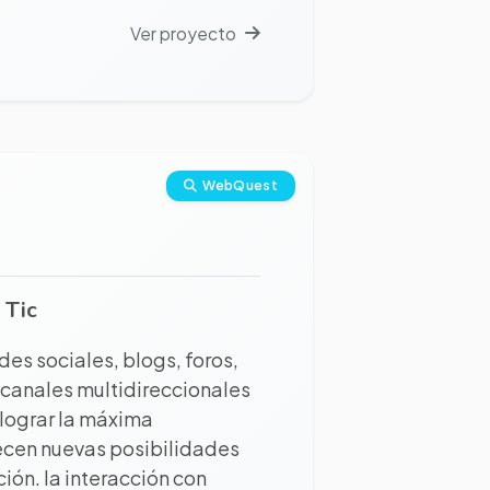
Ver proyecto
WebQuest
 Tic
edes sociales, blogs, foros,
 canales multidireccionales
 lograr la máxima
frecen nuevas posibilidades
ión. la interacción con