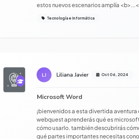
estos nuevos escenarios amplía <b>...
Tecnología e Informática
r proyecto completo
Liliana Javier
LJ
Oct 06, 2024
Microsoft Word
¡bienvenidos a esta divertida aventura
webquest aprenderás qué es microsoft 
cómo usarlo. también descubrirás cómo 
qué partes importantes necesitas cono