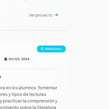
Ver proyecto
WebQuest
Oct 03, 2024
o
tura en los alumnos. fomentar
res y tipos de lecturas.
y practicar la comprensión y
ocimiento sobre la literatura