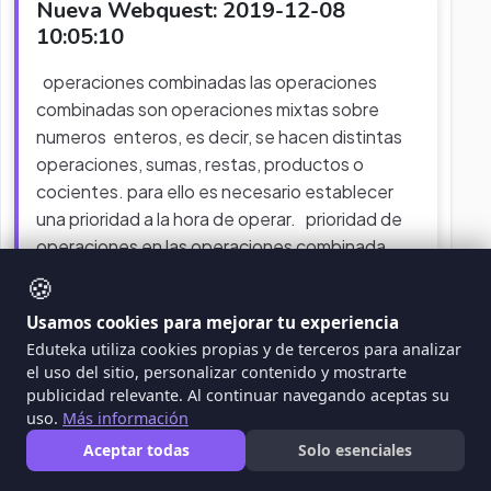
Nueva Webquest: 2019-12-08
10:05:10
operaciones combinadas las operaciones
combinadas son operaciones mixtas sobre
numeros enteros, es decir, se hacen distintas
operaciones, sumas, restas, productos o
cocientes. para ello es necesario establecer
una prioridad a la hora de operar. prioridad de
operaciones en las operaciones combinada
pueden aparecer corchetes [], paréntesis() ,
🍪
productos, cocientes, sumas o restas.
...
Usamos cookies para mejorar tu experiencia
Eduteka utiliza cookies propias y de terceros para analizar
WEBQUEST
MATEMÁTICAS
el uso del sitio, personalizar contenido y mostrarte
publicidad relevante. Al continuar navegando aceptas su
uso.
Más información
Aceptar todas
Solo esenciales