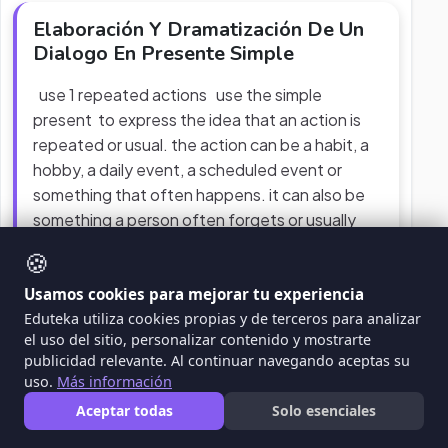
Elaboración Y Dramatización De Un
Dialogo En Presente Simple
use 1 repeated actions use the simple
present to express the idea that an action is
repeated or usual. the action can be a habit, a
hobby, a daily event, a scheduled event or
something that often happens. it can also be
something a person often forgets or usually
does not do. examples: i
...
🍪
WEBQUEST
LENGUA EXTRANJERA
Usamos cookies para mejorar tu experiencia
Eduteka utiliza cookies propias y de terceros para analizar
el uso del sitio, personalizar contenido y mostrarte
publicidad relevante. Al continuar navegando aceptas su
uso.
Más información
Aceptar todas
Solo esenciales