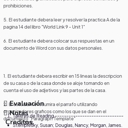
prohibiciones.
5. El estudiante debera leer y resolver la practica A de la
pagina 14 del libro "World Link 9 - Unit 1"
6. El estudiante debera colocar sus respuestas en un
documento de Word con sus datos personales.
1. El estudiante debera escribir en 15 lineas la descripcion
de su casa o de la casa donde se aloje tomando en
cuenta el uso de adjetivos y las partes de la casa.
Evaluación
2. El estudiante resumira el parrafo utilizando
Notas
organizadores graficos como los que se dan en el
Talleres de Reading ------------------------------
documento "Paragraph Template"
Creditos
---> 35%
Stemplesky, Susan; Douglas, Nancy, Morgan, James.