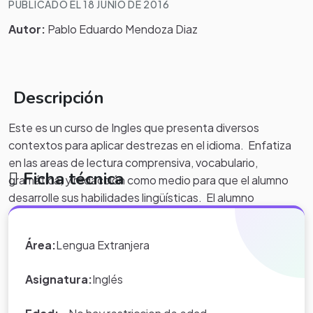
PUBLICADO EL 18 JUNIO DE 2016
Autor:
Pablo Eduardo Mendoza Diaz
Descripción
Este es un curso de Ingles que presenta diversos
contextos para aplicar destrezas en el idioma. Enfatiza
en las areas de lectura comprensiva, vocabulario,
Ficha técnica
gramática, y redacción como medio para que el alumno
desarrolle sus habilidades lingüísticas. El alumno
podrá igualmente afianzar sus conocimientos en las areas
mencionadas y adquirir nuevo vocabulario a través de la
Área:
Lengua Extranjera
lectura de diversos temas para poder expresar de manera
oral y escrita con fluidez.
Asignatura:
Inglés