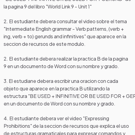
la pagina 9 del libro "World Link 9 - Unit 1"
2. El estudiante debera consultar el video sobre el tema
"
Intermediate English grammar - Verb patterns, (verb +
ing, verb + to) gerunds and infinitives" que aparece en la
seccion de recursos de este modulo.
2. El estudiante debera realizar la practica B de la pagina
9 en un documento de Word
con su nombre y grado.
3. El estudiane debera escribir una oracion con cada
objeto que aparece en la practica B utilizando la
estructura
"BE
USED
+
INFINITIVE
OR
BE
USED
FOR
+
GE
en un documento de Word con su nombre y grado.
4. El estudiante debera ver el video "Expressing
Prohibitions" de la seccion de recursos que explica el uso
de estructuras gramaticales para expresar comandos y