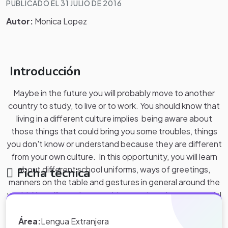
PUBLICADO EL 31 JULIO DE 2016
Autor:
Monica Lopez
Introducción
Maybe in the future you will probably move to another
country to study, to live or to work. You should know that
living in a different culture implies being aware about
those things that could bring you some troubles, things
you don't know or understand because they are different
from your own culture. In this opportunity, you will learn
about different school uniforms, ways of greetings,
Ficha técnica
manners on the table and gestures in general around the
world. You will watch some videos and read some material
related to those topics. At the end, you will be able to
compare your own culture with others.
Área:
Lengua Extranjera