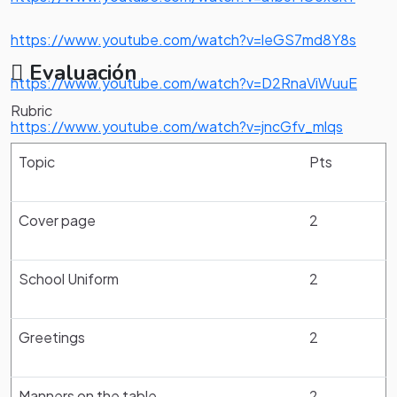
https://www.youtube.com/watch?v=leGS7md8Y8s
Evaluación
https://www.youtube.com/watch?v=D2RnaViWuuE
Rubric
https://www.youtube.com/watch?v=jncGfv_mlqs
Topic
Pts
Cover page
2
School Uniform
2
Greetings
2
Manners on the table
2