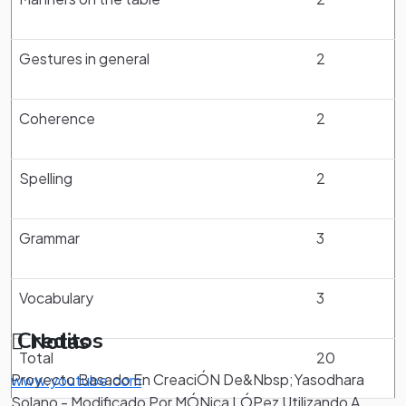
Gestures in general
2
Coherence
2
Spelling
2
Grammar
3
Vocabulary
3
Creditos
Notas
Total
20
Proyecto Basado En CreaciÓN De&Nbsp;Yasodhara
www.youtube.com
Solano - Modificado Por MÓNica LÓPez Utilizando A