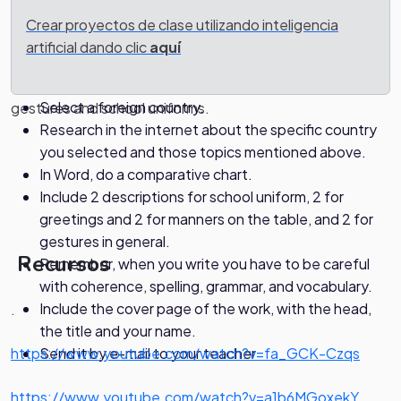
Selecting a country, you will have to do a comparative
Procesos
Crear proyectos de clase utilizando inteligencia
chart to show the differences and similarities between
artificial dando clic
aquí
that country and your own country. You will compare
Instructions.
them in terms of greetings, manners on the table, other
Select a foreign country.
gestures and school uniforms.
Research in the internet about the specific country
you selected and those topics mentioned above.
In Word, do a comparative chart.
Include 2 descriptions for school uniform, 2 for
greetings and 2 for manners on the table, and 2 for
gestures in general.
Recursos
Remember, when you write you have to be careful
with coherence, spelling, grammar, and vocabulary.
Include the cover page of the work, with the head,
.
the title and your name.
https://www.youtube.com/watch?v=fa_GCK-Czqs
Send it by e-mail to your teacher
https://www.youtube.com/watch?v=a1b6MGoxekY