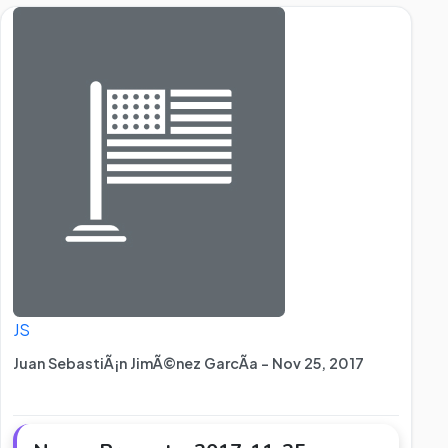
JS
Juan SebastiÃ¡n JimÃ©nez GarcÃ­a - Nov 25, 2017