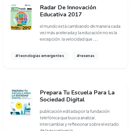
Radar De Innovación
Educativa 2017
el mundo está cambiando de manera cada
vez más acelerada y la educación no es la
excepción. la velocidad que
...
#tecnologias emergentes
#resenas
Prepara Tu Escuela Para La
Sociedad Digital
publicación editada por la fundación
telefónica que busca analizar,
intercambiar y reflexionar sobre el estado
de la escuela en la
...