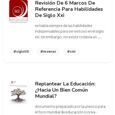
Revisión De 6 Marcos De
Referencia Para Habilidades
De Siglo Xxi
se habla siempre de las habilidades
indispensables para ser exitoso en el siglo
xxi; sin embargo, no existe todavía un
...
#sigloXXI
#resenas
#cmi
Replantear La Educación:
¿Hacia Un Bien Común
Mundial?
documento preparado por la unesco para
el foro mundial de educación (corea-