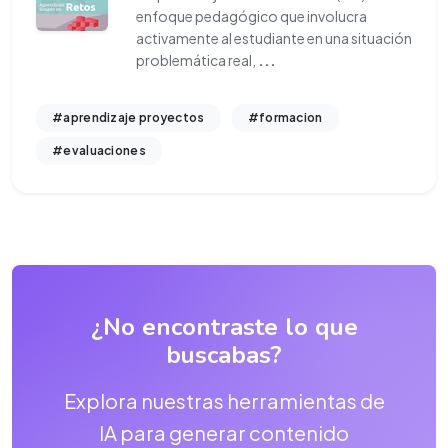
enfoque pedagógico que involucra
activamente al estudiante en una situación
problemática real,
...
#aprendizaje proyectos
#formacion
#evaluaciones
¿No encontraste lo que
buscabas?
Explora nuestras herramientas de
IA para generar contenido