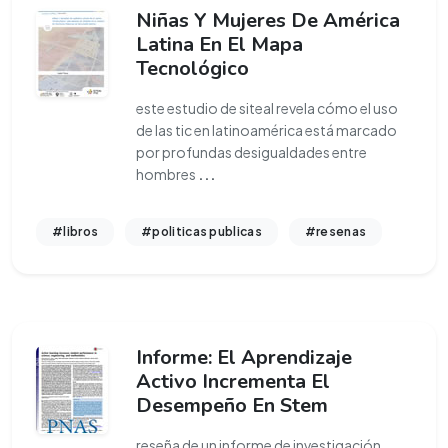
Niñas Y Mujeres De América
Latina En El Mapa
Tecnológico
este estudio de siteal revela cómo el uso
de las tic en latinoamérica está marcado
por profundas desigualdades entre
hombres
...
#libros
#politicas publicas
#resenas
Informe: El Aprendizaje
Activo Incrementa El
Desempeño En Stem
reseña de un informe de investigación