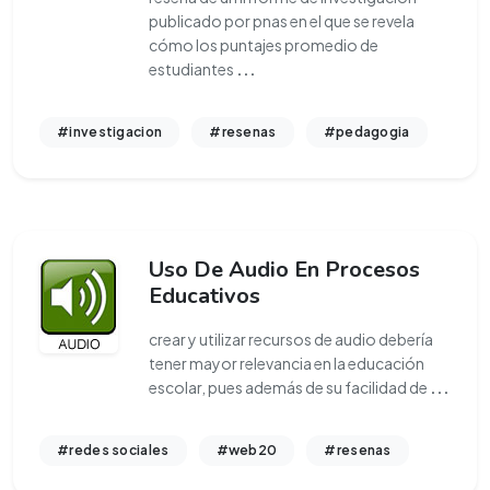
publicado por pnas en el que se revela
cómo los puntajes promedio de
estudiantes
...
#investigacion
#resenas
#pedagogia
Uso De Audio En Procesos
Educativos
crear y utilizar recursos de audio debería
tener mayor relevancia en la educación
escolar, pues además de su facilidad de
...
#redes sociales
#web20
#resenas