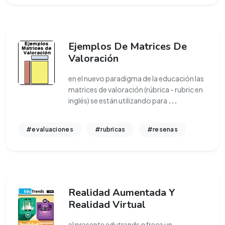
Ejemplos De Matrices De
Valoración
en el nuevo paradigma de la educación las
matrices de valoración (rúbrica - rubric en
inglés) se están utilizando para
...
#evaluaciones
#rubricas
#resenas
Realidad Aumentada Y
Realidad Virtual
el presente edutrends ofrece un