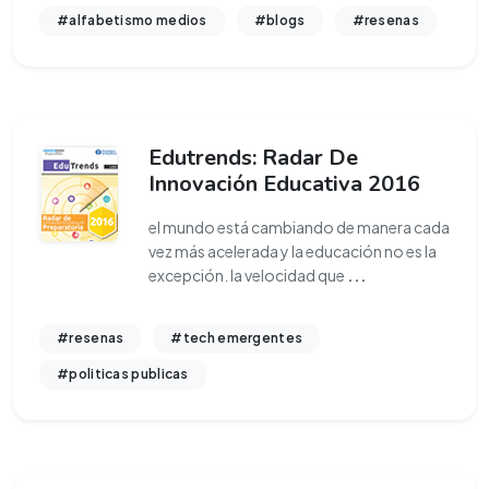
#alfabetismo medios
#blogs
#resenas
Edutrends: Radar De
Innovación Educativa 2016
el mundo está cambiando de manera cada
vez más acelerada y la educación no es la
excepción. la velocidad que
...
#resenas
#tech emergentes
#politicas publicas