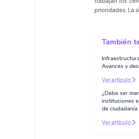
trabajan los ce
prioridades. La 
También te
Infraestructur
Avances y des
Ver artículo
¿Debe ser man
instituciones 
de ciudadanía 
Ver artículo