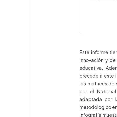
Este informe tie
innovación y de
educativa. Adem
precede a este i
las matrices de 
por el National
adaptada por la
metodológico en 
infografía muestr