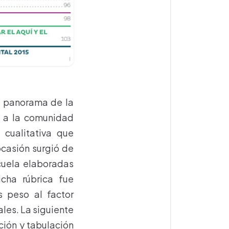
el panorama de la
o a la comunidad
 cualitativa que
ocasión surgió de
scuela elaboradas
icha rúbrica fue
s peso al factor
les. La siguiente
ación y tabulación