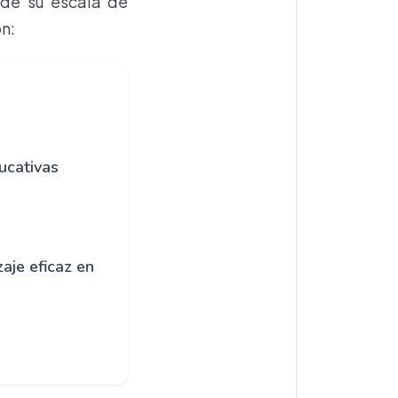
 de su escala de
n:
ucativas
aje eficaz en