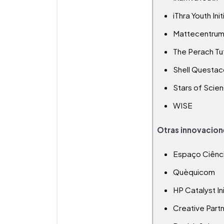
iThra Youth Init
Mattecentru
The Perach Tut
Shell Questac
Stars of Scie
WISE
Otras innovacion
Espaço Ciênci
Quèquicom
HP Catalyst Ini
Creative Part