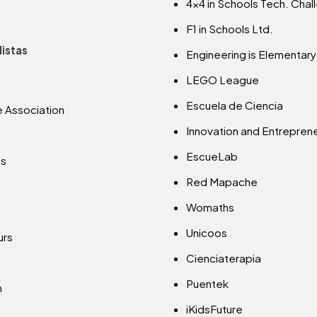
4x4 in Schools Tech. Chal
F1 in Schools Ltd.
listas
Engineering is Elementary
LEGO League
Escuela de Ciencia
e Association
Innovation and Entrepren
EscueLab
ls
Red Mapache
Womaths
Unicoos
urs
Cienciaterapia
Puentek
h
iKidsFuture