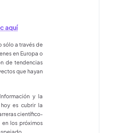
ic aquí
o sólo a través de
venes en Europa o
ón de tendencias
oyectos que hayan
Información y la
hoy es cubrir la
reras científico-
 en los próximos
spejado.