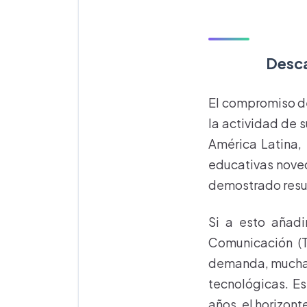
Desca
El compromiso 
la actividad de 
América Latina,
educativas noved
demostrado resu
Si a esto añadi
Comunicación (T
demanda, muchas 
tecnológicas. E
años, el horizon