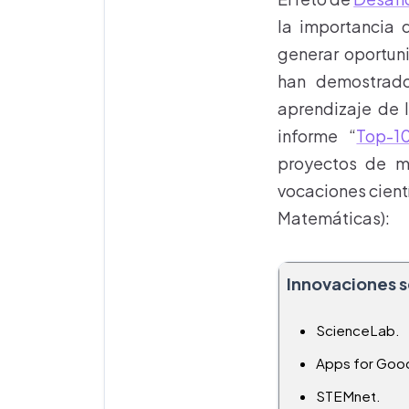
la importancia d
generar oportun
han demostrado
aprendizaje de l
informe “
Top-1
proyectos de m
vocaciones cientí
Matemáticas):
Innovaciones 
ScienceLab.
Apps for Goo
STEMnet.