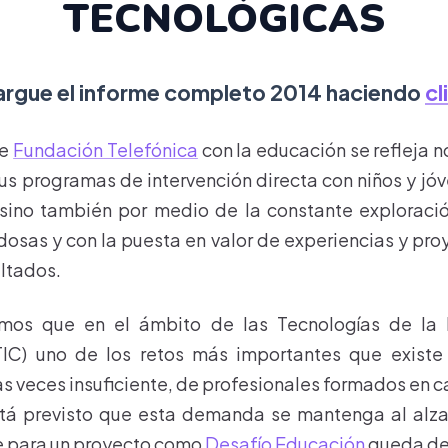
TECNOLÓGICAS
rgue el informe completo 2014 haciendo
cl
de
Fundación Telefónica
con la educación se refleja n
sus programas de intervención directa con niños y jó
 sino también por medio de la constante exploraci
osas y con la puesta en valor de experiencias y pr
ltados.
mos que en el ámbito de las Tecnologías de la 
IC) uno de los retos más importantes que existe 
veces insuficiente, de profesionales formados en car
stá previsto que esta demanda se mantenga al alza
te para un proyecto como
Desafío Educación
queda de