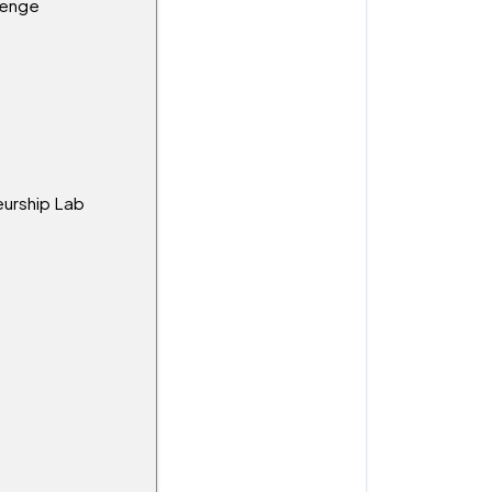
lenge
eurship Lab