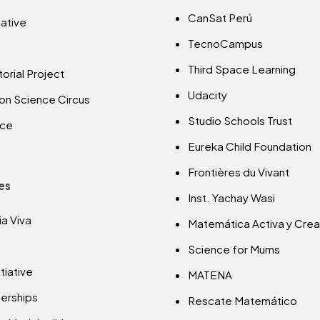
CanSat Perú
iative
TecnoCampus
m
Third Space Learning
orial Project
Udacity
on Science Circus
Studio Schools Trust
nce
Eureka Child Foundation
Frontières du Vivant
es
Inst. Yachay Wasi
a Viva
Matemática Activa y Crea
Science for Mums
tiative
MATENA
nerships
Rescate Matemático