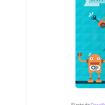
El reto de
Desafí