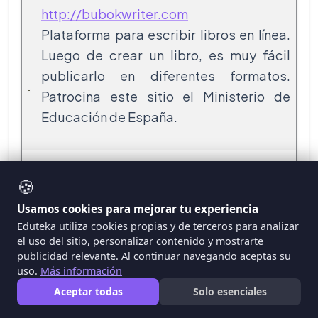
http://bubokwriter.com
Plataforma para escribir libros en línea.
Luego de crear un libro, es muy fácil
publicarlo en diferentes formatos.
Patrocina este sitio el Ministerio de
Educación de España.
http://www.bubok.es/publicar
🍪
Además de ofrecer libros, revistas y
Usamos cookies para mejorar tu experiencia
guías de viaje en español, este sitio
Eduteka utiliza cookies propias y de terceros para analizar
el uso del sitio, personalizar contenido y mostrarte
proporciona un servicio editorial para
publicidad relevante. Al continuar navegando aceptas su
crear y publicar en línea, libros
uso.
Más información
electrónicos.
Aceptar todas
Solo esenciales