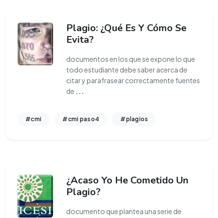
Plagio: ¿Qué Es Y Cómo Se
Evita?
documentos en los que se expone lo que
todo estudiante debe saber acerca de
citar y parafrasear correctamente fuentes
de
...
#cmi
#cmi paso4
#plagios
¿Acaso Yo He Cometido Un
Plagio?
documento que plantea una serie de