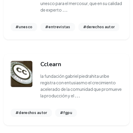
unesco para el mercosur, que en su calidad
de experto
...
#unesco
#entrevistas
#derechos autor
Cclearn
la fundación gabriel piedrahita uribe
registra con entusiasmo el crecimiento
acelerado de la comunidad que promueve
la producción y el
...
#derechos autor
#fgpu