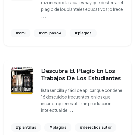
razones por las cuales hay que desterrar el
plagio de los planteles educativos; ofrece
...
#cmi
#cmi paso4
#plagios
Descubra El Plagio En Los
Trabajos De Los Estudiantes
lista sencilla y fácil de aplicar que contiene
16 descuidos frecuentes, en los que
incurren quienes utilizan producción
intelectual de
...
#plantillas
#plagios
#derechos autor