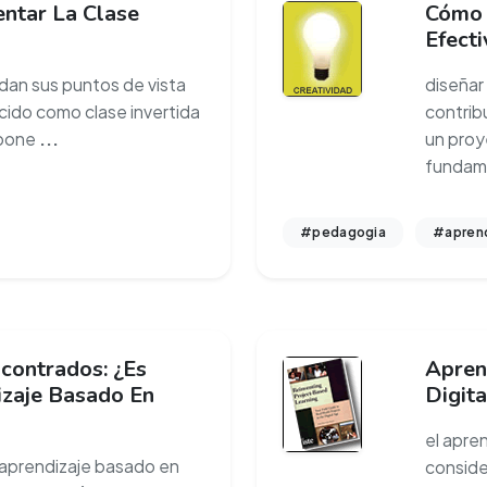
ntar La Clase
Cómo 
Efecti
dan sus puntos de vista
diseñar
ido como clase invertida
contrib
opone
...
un proy
fundam
#pedagogia
#aprend
contrados: ¿Es
Apren
izaje Basado En
Digita
el apre
 aprendizaje basado en
conside