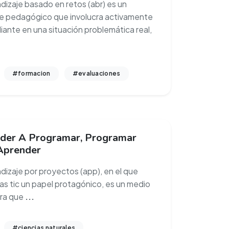
ndizaje basado en retos (abr) es un
 pedagógico que involucra activamente
diante en una situación problemática real,
#formacion
#evaluaciones
der A Programar, Programar
Aprender
ndizaje por proyectos (app), en el que
las tic un papel protagónico, es un medio
ara que
...
#ciencias naturales