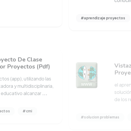
#aprendizaje proyectos
oyecto De Clase
Vista
or Proyectos (Pdf)
Proye
tos (app), utilizando las
el apre
tadora y multidisciplinaria,
solució
o educativo alcanzar
...
de los 
ectos
#cmi
#solucion problemas