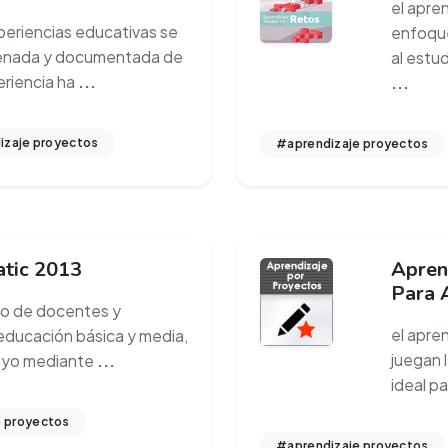
el apre
periencias educativas se
enfoque
ordenada y documentada de
al estu
eriencia ha
...
...
izaje proyectos
#aprendizaje proyectos
tic 2013
Apren
Para 
ro de docentes y
el apre
 educación básica y media,
juegan 
mayo mediante
...
ideal p
e proyectos
#aprendizaje proyectos