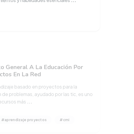
zo General A La Educación Por
ctos En La Red
ndizaje basado en proyectos para la
n de problemas, ayudado por las tic, es uno
recursos más
...
#aprendizaje proyectos
#cmi