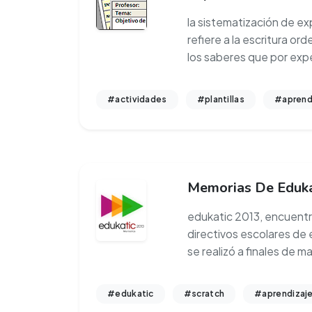
la sistematización de ex
refiere a la escritura 
los saberes que por exp
#actividades
#plantillas
#aprend
Memorias De Eduka
edukatic 2013, encuent
directivos escolares de
se realizó a finales de 
#edukatic
#scratch
#aprendizaj