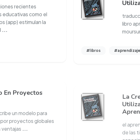
ciones recientes
traducc
s educativas como el
libro ap
s (app) estimulan la
moursun
l
...
#libros
#aprendizaj
o En Proyectos
La Cr
Utili
Apren
scribe un modelo para
el apre
e por proyectos globales
de las t
s ventajas
...
conocim