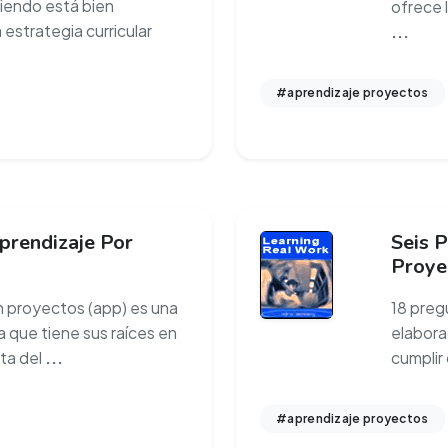
iendo está bien
ofrece 
strategia curricular
...
#aprendizaje proyectos
rendizaje Por
Seis P
Proye
n proyectos (app) es una
18 preg
 que tiene sus raíces en
elabora
ta del
...
cumplir
#aprendizaje proyectos