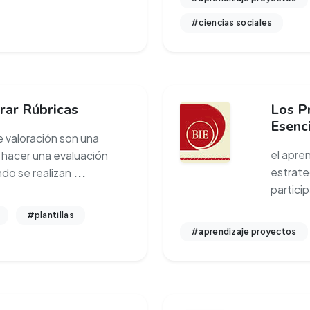
#ciencias sociales
rar Rúbricas
Los P
Esenc
e valoración son una
el apre
 hacer una evaluación
estrate
ndo se realizan
...
partici
#plantillas
#aprendizaje proyectos