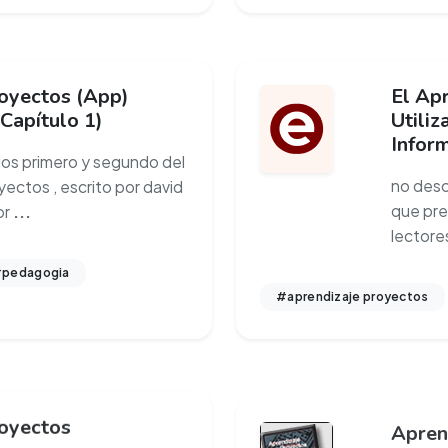
oyectos (App)
El Ap
(Capítulo 1)
Utili
Infor
los primero y segundo del
no desc
yectos , escrito por david
que pre
or
...
lectore
pedagogia
#aprendizaje proyectos
royectos
Apren
Utiliz