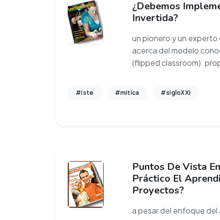
¿Debemos Impleme
Invertida?
un pionero y un experto 
acerca del modelo conoc
(flipped classroom). pr
#iste
#mitica
#sigloXXI
Puntos De Vista En
Práctico El Aprend
Proyectos?
a pesar del enfoque del