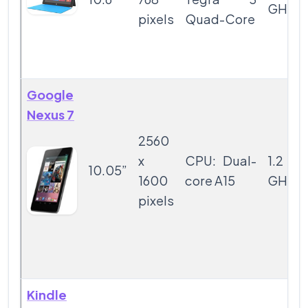
GHz
pixels
Quad-Core
Google
Nexus 7
2560
x
CPU: Dual-
1.2
10.05”
1600
core A15
GHz
pixels
Kindle