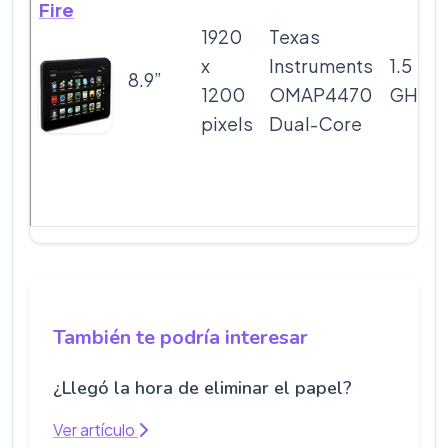
Fire
1920
Texas
x
Instruments
1.5
8.9”
1200
OMAP4470
GHz
pixels
Dual-Core
También te podría interesar
¿Llegó la hora de eliminar el papel?
Ver artículo