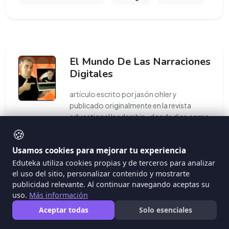
El Mundo De Las Narraciones
Digitales
artículo escrito por jasón ohler y
publicado originalmente en la revista
educational leadership , donde dice como
mediante la creación
...
🍪
Usamos cookies para mejorar tu experiencia
#lenguaje
#escritura
Eduteka utiliza cookies propias y de terceros para analizar
el uso del sitio, personalizar contenido y mostrarte
#narraciones digitales
publicidad relevante. Al continuar navegando aceptas su
uso.
Más información
Aceptar todas
Solo esenciales