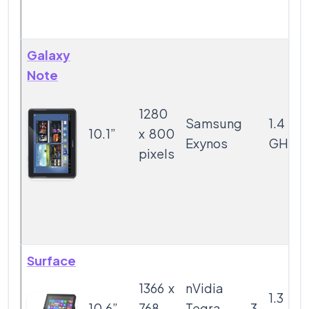
Galaxy
Note
1280
Samsung
1.4
10.1”
x 800
Exynos
GHz
pixels
Surface
1366 x
nVidia
1.3
10.6”
768
Tegra 3