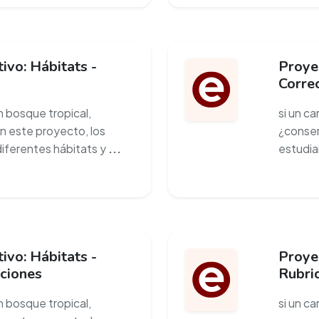
ivo: Hábitats -
Proyec
Corre
un bosque tropical,
si un ca
en este proyecto, los
¿conser
diferentes hábitats y
...
estudia
ivo: Hábitats -
Proyec
ciones
Rubric
un bosque tropical,
si un ca