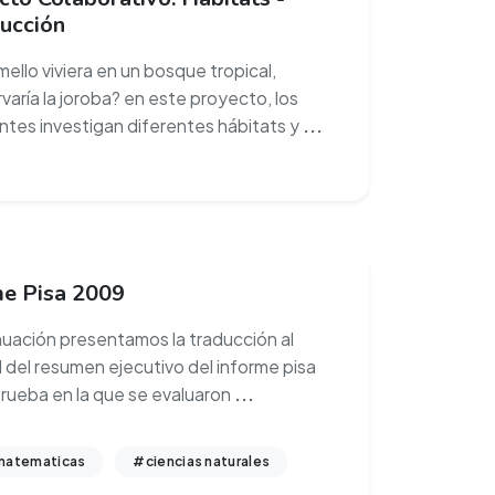
ducción
mello viviera en un bosque tropical,
varía la joroba? en este proyecto, los
ntes investigan diferentes hábitats y
...
me Pisa 2009
nuación presentamos la traducción al
 del resumen ejecutivo del informe pisa
rueba en la que se evaluaron
...
atematicas
#ciencias naturales