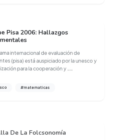
me Pisa 2006: Hallazgos
mentales
rama internacional de evaluación de
ntes (pisa) está auspiciado por la unesco y
nización para la cooperación y
...
sco
#matematicas
lla De La Folcsonomía
.0, con sus aplicaciones y servicios,