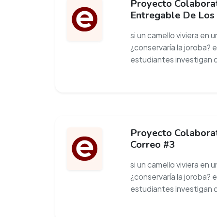
Proyecto Colaborat
Entregable De Los
si un camello viviera en 
¿conservaría la joroba? 
estudiantes investigan 
Proyecto Colaborat
Correo #3
si un camello viviera en 
¿conservaría la joroba? 
estudiantes investigan 