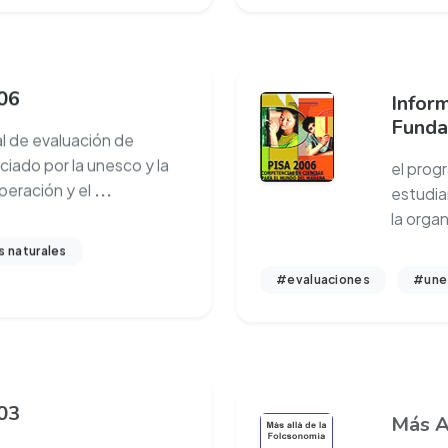
06
Infor
Funda
l de evaluación de
el prog
ciado por la unesco y la
estudia
peración y el
...
la orga
s naturales
#evaluaciones
#une
03
Más A
de evaluación de
la web 2