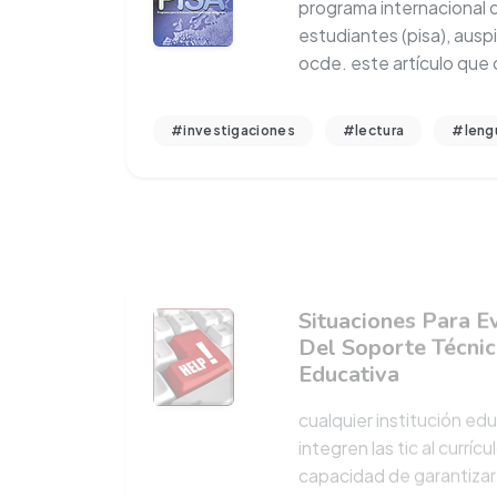
estudiantes (pisa), auspi
ocde. este artículo que 
#investigaciones
#lectura
#leng
Situaciones Para E
Del Soporte Técnic
Educativa
cualquier institución edu
integren las tic al curríc
capacidad de garantiza
#infraestructuras