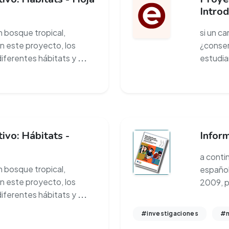
Intro
un bosque tropical,
si un ca
en este proyecto, los
¿conser
diferentes hábitats y
...
estudia
ivo: Hábitats -
Infor
a conti
un bosque tropical,
español
en este proyecto, los
2009, p
diferentes hábitats y
...
#investigaciones
#m