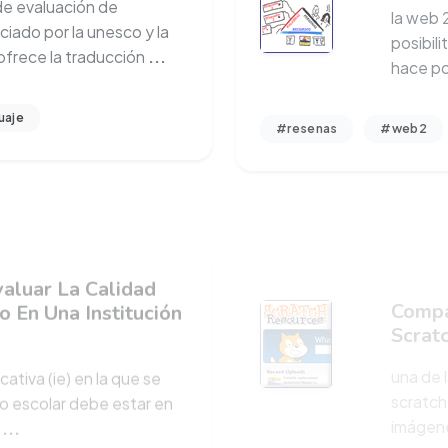
ciado por la unesco y la
posibil
ofrece la traducción
...
hace po
uaje
#resenas
#web2
valuar La Calidad
Compa
o En Una Institución
Scrat
una de 
cativa (ie) en la que se
scratch 
ulo escolar debe estar en
imágene
r
...
#resenas
#scratch