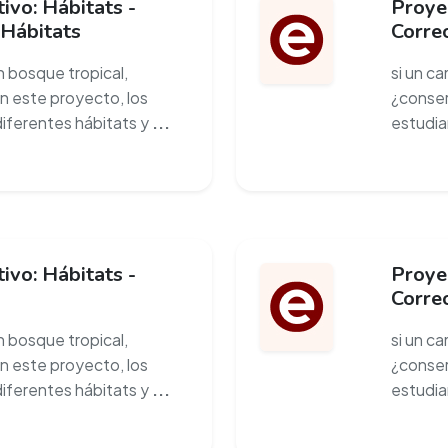
ivo: Hábitats -
Proyec
 Hábitats
Corre
un bosque tropical,
si un ca
en este proyecto, los
¿conser
diferentes hábitats y
...
estudia
ivo: Hábitats -
Proyec
Corre
un bosque tropical,
si un ca
en este proyecto, los
¿conser
diferentes hábitats y
...
estudia