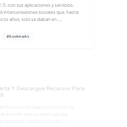
itó interconexiones sociales que, hasta
cos años, solo se daban en
...
#bookmarks
rta Y Descargue Recursos Para
ch
las mayores ventajas y atractivos de
es permitir a los usuarios agregar
s (objetos), sonidos y fondos
...
#programacion