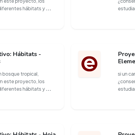
en este proyecto, los
¿conser
diferentes hábitats y
...
estudia
ivo: Hábitats -
Proyec
s
Eleme
un bosque tropical,
si un ca
en este proyecto, los
¿conser
diferentes hábitats y
...
estudia
ivo: Hábitats - Hoja
Proyec