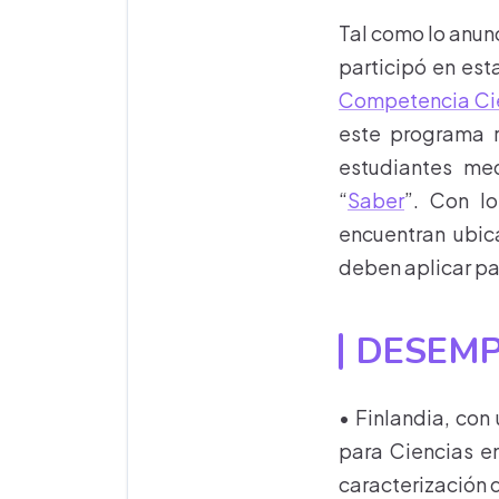
Tal como lo anun
participó en est
Competencia Cie
este programa r
estudiantes me
“
Saber
”. Con lo
encuentran ubic
deben aplicar pa
DESEMP
• Finlandia, con
para Ciencias en
caracterización d