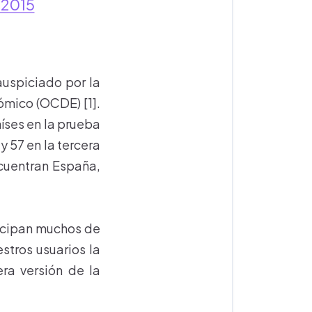
 2015
auspiciado por la
ómico (OCDE) [1].
íses en la prueba
y 57 en la tercera
ncuentran España,
ticipan muchos de
tros usuarios la
ra versión de la