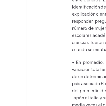
identificación de
explicación cien
responder pregu
número de mujer
escolares académ
ciencias fueron
cuando se miraba
• En promedio, 
variación total e
de un determinado
país asociado Bu
del promedio de 
Japón e Italia y 
media veces el 