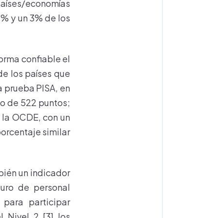
 países/economías
2% y un 3% de los
orma confiable el
de los países que
a prueba PISA, en
o de 522 puntos;
 la OCDE, con un
orcentaje similar
ién un indicador
turo de personal
 para participar
 Nivel 2 [3] los