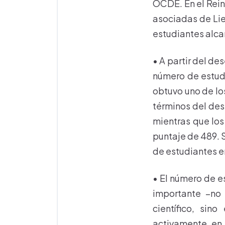
OCDE. En el Rein
asociadas de Lie
estudiantes alcan
• A partir del d
número de estudi
obtuvo uno de lo
términos del de
mientras que lo
puntaje de 489. 
de estudiantes en
• El número de 
importante –no 
científico, sin
activamente en 