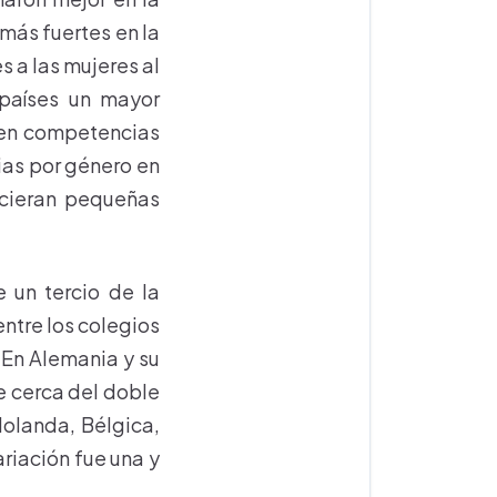
 más fuertes en la
 a las mujeres al
 países un mayor
 en competencias
ias por género en
ecieran pequeñas
 un tercio de la
entre los colegios
. En Alemania y su
e cerca del doble
Holanda, Bélgica,
ariación fue una y