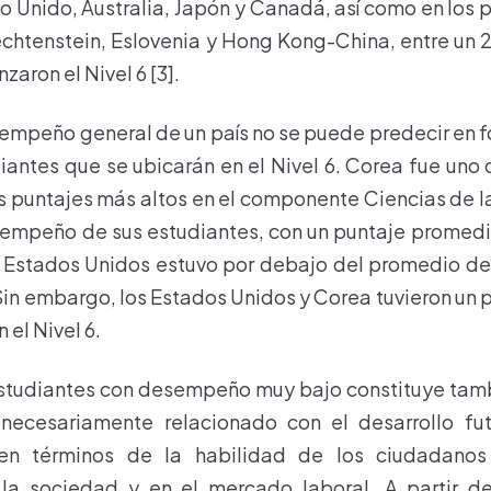
o Unido, Australia, Japón y Canadá, así como en los
chtenstein, Eslovenia y Hong Kong-China, entre un 
zaron el Nivel 6 [3].
esempeño general de un país no se puede predecir en f
antes que se ubicarán en el Nivel 6. Corea fue uno 
s puntajes más altos en el componente Ciencias de l
sempeño de sus estudiantes, con un puntaje promedi
s Estados Unidos estuvo por debajo del promedio de
Sin embargo, los Estados Unidos y Corea tuvieron un p
 el Nivel 6.
estudiantes con desempeño muy bajo constituye tamb
necesariamente relacionado con el desarrollo fu
o en términos de la habilidad de los ciudadanos
la sociedad y en el mercado laboral. A partir del