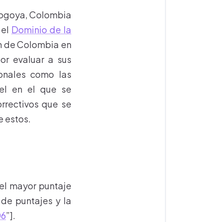
 Bogoya, Colombia
 el
Dominio de la
ón de Colombia en
or evaluar a sus
onales como las
vel en el que se
rrectivos que se
e estos.
 el mayor puntaje
 de puntajes y la
06
”].