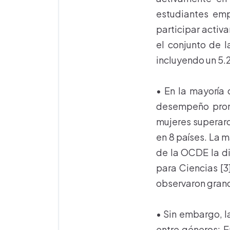
estudiantes emp
participar activa
el conjunto de 
incluyendo un 5.2
• En la mayoría 
desempeño prome
mujeres superaro
en 8 países. La 
de la OCDE la di
para Ciencias [3
observaron grand
• Sin embargo, l
entre géneros: E