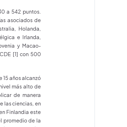
530 a 542 puntos.
ías asociados de
tralia, Holanda,
lgica e Irlanda,
lovenia y Macao-
OCDE [1] con 500
e 15 años alcanzó
nivel más alto de
plicar de manera
 las ciencias, en
en Finlandia este
el promedio de la