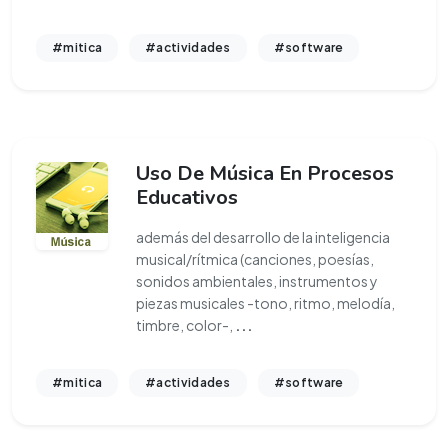
#mitica
#actividades
#software
Uso De Música En Procesos
Educativos
además del desarrollo de la inteligencia
musical/rítmica (canciones, poesías,
sonidos ambientales, instrumentos y
piezas musicales -tono, ritmo, melodía,
timbre, color-,
...
#mitica
#actividades
#software