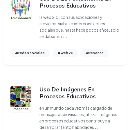
Procesos Educativos
la web 2.0, con sus aplicaciones y
servicios, viabilizó interconexiones
sociales que, hasta hace pocos años, solo
se daban en
...
#redes sociales
#web20
#resenas
Uso De Imágenes En
Procesos Educativos
en un mundo cada vez más cargado de
mensajes audiovisuales, utilizar imágenes
en procesos educativos contribuye a
desarrollar tanto habilidades
...