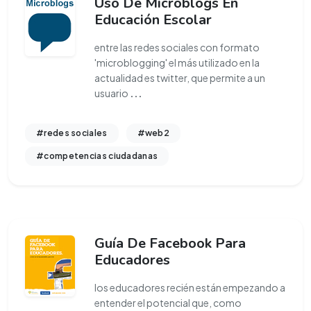
Uso De Microblogs En
Educación Escolar
entre las redes sociales con formato
'microblogging' el más utilizado en la
actualidad es twitter, que permite a un
usuario
...
#redes sociales
#web2
#competencias ciudadanas
Guía De Facebook Para
Educadores
los educadores recién están empezando a
entender el potencial que, como