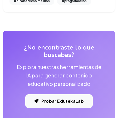
#alfabetismo medios
#programacion
¿No encontraste lo que
buscabas?
Explora nuestras herramientas de
IA para generar contenido
educativo personalizado
Probar EdutekaLab