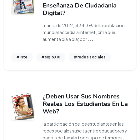
Enseñanza De Ciudadanía
Digital?
a junio de 2012, el 34.3% de la población
mundial accedía a internet, cifra que
aumenta día a día; por
...
#iste
#sigloXXI
#redes sociales
¿Deben Usar Sus Nombres
Reales Los Estudiantes En La
Web?
la participación de los estudiantes en las
redes sociales suscita entre educadores y
padres de familia todo tipo de temores;