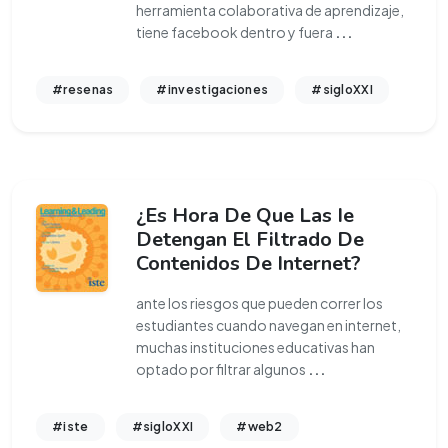
herramienta colaborativa de aprendizaje,
tiene facebook dentro y fuera
...
#resenas
#investigaciones
#sigloXXI
¿Es Hora De Que Las Ie
Detengan El Filtrado De
Contenidos De Internet?
ante los riesgos que pueden correr los
estudiantes cuando navegan en internet,
muchas instituciones educativas han
optado por filtrar algunos
...
#iste
#sigloXXI
#web2