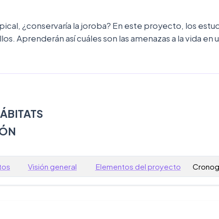
pical, ¿conservaría la joroba? En este proyecto, los estu
llos. Aprenderán así cuáles son las amenazas a la vida en 
ÁBITATS
IÓN
tos
Visión general
Elementos del proyecto
Cronog