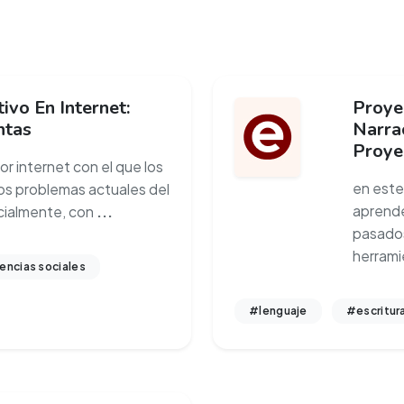
ivo En Internet:
Proyec
ntas
Narra
Proye
r internet con el que los
en este
los problemas actuales del
aprende
cialmente, con
...
pasados
herram
encias sociales
#lenguaje
#escritur