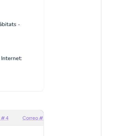
bitats -
Internet:
 # 4
Correo # 5
Correo # 6