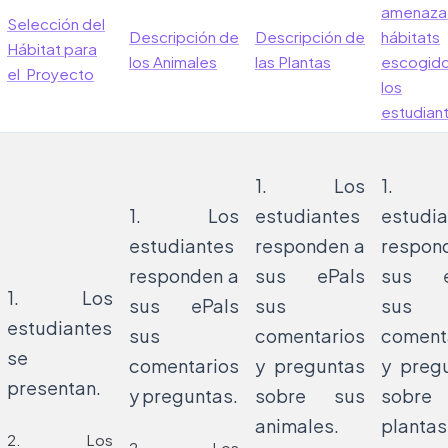
amenaza
Selección del
Descripción de
Descripción de
hábitats
Hábitat para
los Animales
las Plantas
escogido
el Proyecto
los
estudian
1. Los
1. 
1. Los
estudiantes
estudia
estudiantes
responden a
respon
responden a
sus ePals
sus e
1. Los
sus ePals
sus
sus
estudiantes
sus
comentarios
coment
se
comentarios
y preguntas
y preg
presentan.
y preguntas.
sobre sus
sobre
animales.
plantas
2. Los
2. Los