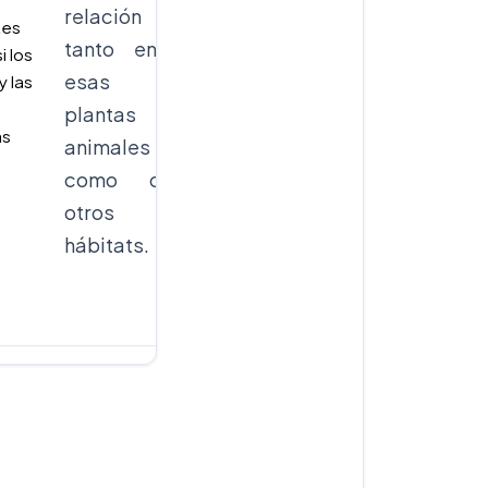
relación
estudiantes
tes
tanto entre
muestran sus
i los
esas
presentaciones
y las
plantas y
digitales sobre
as
animales
los hábitats
como con
escogidos.
otros
hábitats.