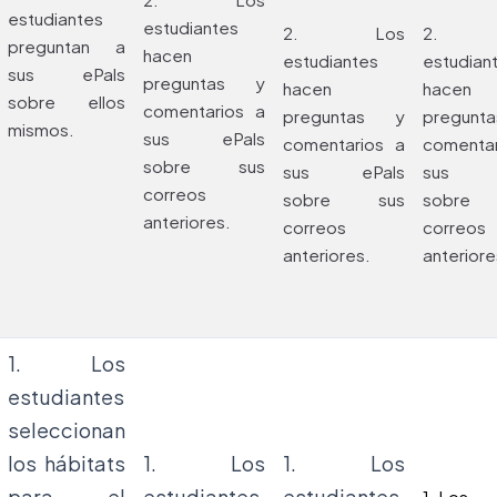
estudiantes
estudiantes
2. Los
2. 
preguntan a
hacen
estudiantes
estudian
sus ePals
preguntas y
hacen
hacen
sobre ellos
comentarios a
preguntas y
pregun
mismos.
sus ePals
comentarios a
comenta
sobre sus
sus ePals
sus e
correos
sobre sus
sobre
anteriores.
correos
correos
anteriores.
anteriore
1. Los
estudiantes
seleccionan
los hábitats
1. Los
1. Los
para el
estudiantes
estudiantes
1. Los