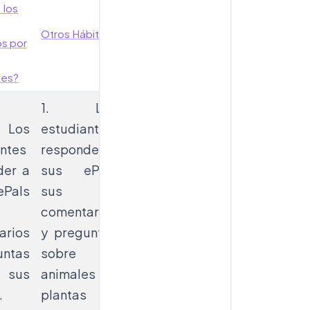
 los
Otros Hábitats
Actividad Final
s por
tes?
1. Los
Los
estudiantes
ntes
responden a
der a
sus ePals
Pals
sus
comentarios
arios
y preguntas
untas
sobre
1. Los estudiantes
responden a sus
 sus
animales y
ePals sus
.
plantas en
comentarios y