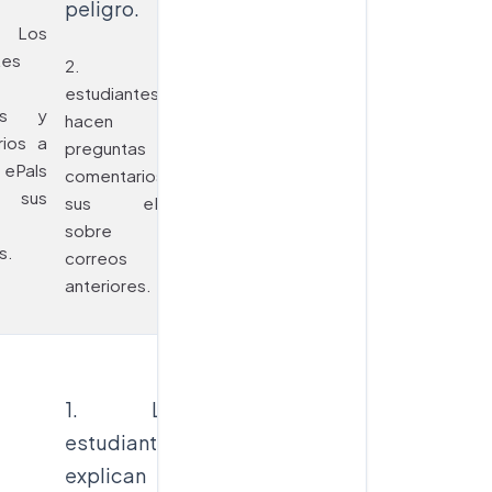
peligro.
preguntas, y les
Los
agradecen su
tes
2. Los
colaboración.
estudiantes
tas y
hacen
rios a
preguntas y
Pals
comentarios a
 sus
sus ePals
sobre sus
s.
correos
anteriores.
1. Los
estudiantes
explican la
Los