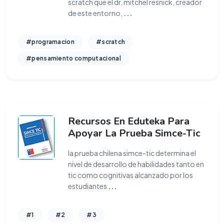
scratch que el dr. mitchel resnick, creador
de este entorno,
...
#programacion
#scratch
#pensamiento computacional
Recursos En Eduteka Para
Apoyar La Prueba Simce-Tic
la prueba chilena simce-tic determina el
nivel de desarrollo de habilidades tanto en
tic como cognitivas alcanzado por los
estudiantes
...
#1
#2
#3