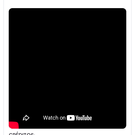
NOTAS DEL EDITOR
:
[1]
Idioma Guaraní
, Wikipedia.
CRÉDITOS
: