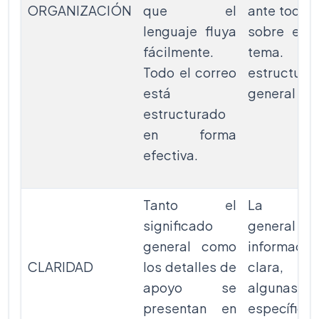
ORGANIZACIÓN
que el
ante todo 
lenguaje fluya
sobre el 
fácilmente.
tema.
Todo el correo
estructura
está
general es 
estructurado
en forma
efectiva.
Tanto el
La ese
significado
general 
general como
informaci
CLARIDAD
los detalles de
clara, 
apoyo se
algunas p
presentan en
específica