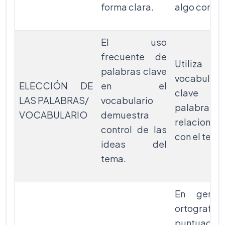
forma clara.
algo confu
El uso
frecuente de
Utiliza 
palabras clave
vocabulari
ELECCIÓN DE
en el
clave y 
LAS PALABRAS/
vocabulario
palabras/f
VOCABULARIO
demuestra
relacionad
control de las
con el tema
ideas del
tema.
En gener
ortografía,
puntuaci