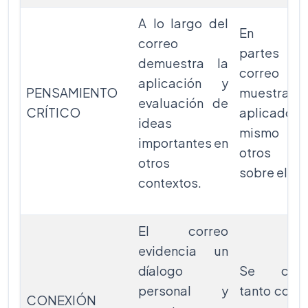
A lo largo del
En alg
correo
partes
demuestra la
correo el
aplicación y
PENSAMIENTO
muestra q
evaluación de
CRÍTICO
aplicado p
ideas
mismo y 
importantes en
otros i
otros
sobre el te
contextos.
El correo
evidencia un
díalogo
Se comu
personal y
tanto con e
CONEXIÓN