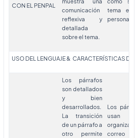
muestra una
como sob
CON EL PENPAL
comunicación
tema en 
reflexiva y
personal.
detallada
sobre el tema.
USO DEL LENGUAJE & CARACTERÍSTICAS DE
Los párrafos
son detallados
y bien
desarrollados.
Los párraf
La transición
usan p
de un párrafo a
organizar y
otro permite
correo inc