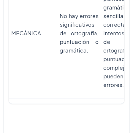
gramática
No hay errores
sencilla
significativos
correctas
MECÁNICA
de ortografía,
intentos d
puntuación o
de u
gramática.
ortograf
puntuació
complejas
pueden t
errores.