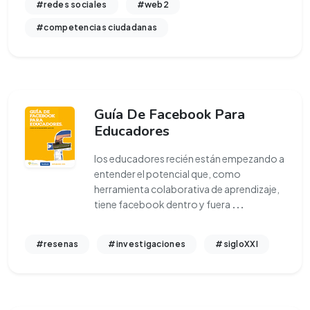
#redes sociales
#web2
#competencias ciudadanas
Guía De Facebook Para
Educadores
los educadores recién están empezando a
entender el potencial que, como
herramienta colaborativa de aprendizaje,
tiene facebook dentro y fuera
...
#resenas
#investigaciones
#sigloXXI