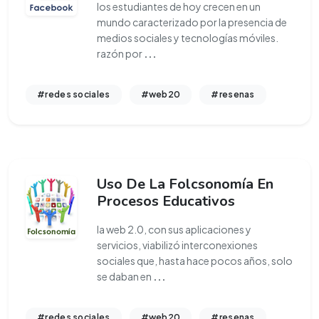
los estudiantes de hoy crecen en un
mundo caracterizado por la presencia de
medios sociales y tecnologías móviles.
razón por
...
#redes sociales
#web20
#resenas
Uso De La Folcsonomía En
Procesos Educativos
la web 2.0, con sus aplicaciones y
servicios, viabilizó interconexiones
sociales que, hasta hace pocos años, solo
se daban en
...
#redes sociales
#web20
#resenas