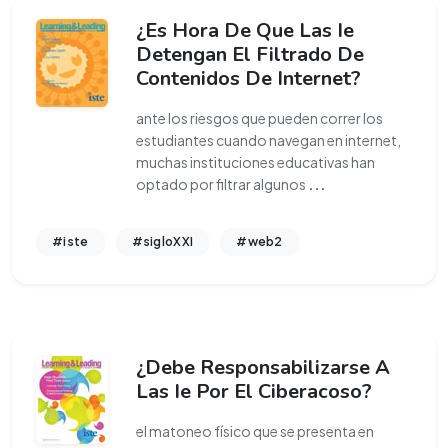
¿Es Hora De Que Las Ie
Detengan El Filtrado De
Contenidos De Internet?
ante los riesgos que pueden correr los
estudiantes cuando navegan en internet,
muchas instituciones educativas han
optado por filtrar algunos
...
#iste
#sigloXXI
#web2
¿Debe Responsabilizarse A
Las Ie Por El Ciberacoso?
el matoneo físico que se presenta en