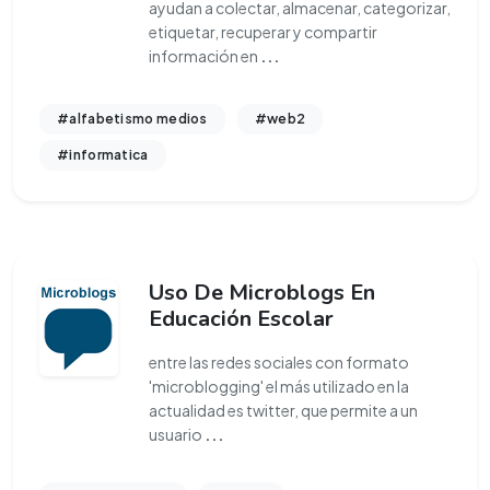
ayudan a colectar, almacenar, categorizar,
etiquetar, recuperar y compartir
información en
...
#alfabetismo medios
#web2
#informatica
Uso De Microblogs En
Educación Escolar
entre las redes sociales con formato
'microblogging' el más utilizado en la
actualidad es twitter, que permite a un
usuario
...