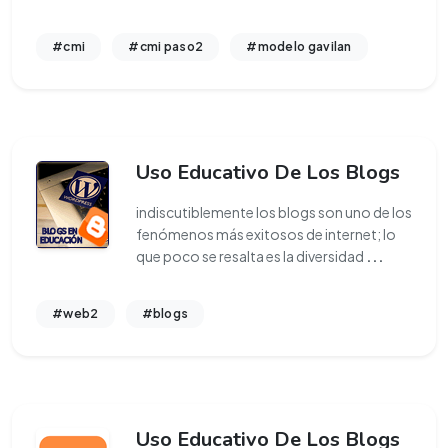
#cmi
#cmi paso2
#modelo gavilan
Uso Educativo De Los Blogs
indiscutiblemente los blogs son uno de los
fenómenos más exitosos de internet; lo
que poco se resalta es la diversidad
...
#web2
#blogs
Uso Educativo De Los Blogs