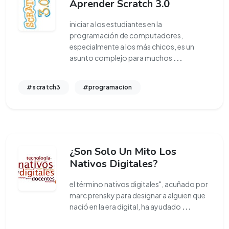
Aprender Scratch 3.0
iniciar a los estudiantes en la
programación de computadores,
especialmente a los más chicos, es un
asunto complejo para muchos
...
#scratch3
#programacion
¿Son Solo Un Mito Los
Nativos Digitales?
el término nativos digitales", acuñado por
marc prensky para designar a alguien que
nació en la era digital, ha ayudado
...