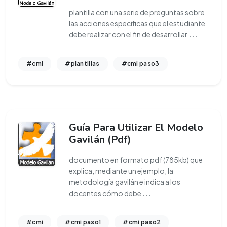
plantilla con una serie de preguntas sobre
las acciones especificas que el estudiante
debe realizar con el fin de desarrollar
...
#cmi
#plantillas
#cmi paso3
Guía Para Utilizar El Modelo
Gavilán (Pdf)
documento en formato pdf (785kb) que
explica, mediante un ejemplo, la
metodología gavilán e indica a los
docentes cómo debe
...
#cmi
#cmi paso1
#cmi paso2