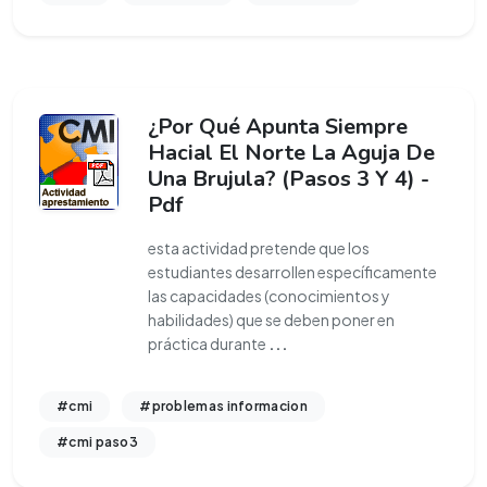
¿Por Qué Apunta Siempre
Hacial El Norte La Aguja De
Una Brujula? (Pasos 3 Y 4) -
Pdf
esta actividad pretende que los
estudiantes desarrollen específicamente
las capacidades (conocimientos y
habilidades) que se deben poner en
práctica durante
...
#cmi
#problemas informacion
#cmi paso3