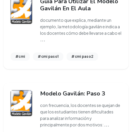
Guía Para Utilizar El Modelo
Gavilán En El Aula
documento que explica, mediante un
ejemplo, la metodología gavilán e indica a
los docentes cómo debe llevarse a cabo el
...
#cmi
#cmi paso1
#cmi paso2
Modelo Gavilán: Paso 3
con frecuencia, los docentes se quejan de
que los estudiantes tienen dificultades
para analizar información y
principalmente por dos motivos:
...