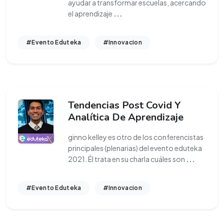
ayudar a transformar escuelas, acercando
el aprendizaje
...
#Evento Eduteka
#Innovacion
Tendencias Post Covid Y
Analítica De Aprendizaje
ginno kelley es otro de los conferencistas
principales (plenarias) del evento eduteka
2021. Él trata en su charla cuáles son
...
#Evento Eduteka
#Innovacion