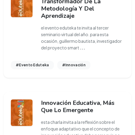
Transformador De La
Metodología Y Del
Aprendizaje
el evento eduteka te invita al tercer
seminario virtual del año. para esta
ocasión, guillermo bautista, investigador
del proyecto smart
...
#Evento Eduteka
#Innovación
Innovación Educativa, Más
Que Lo Emergente
esta charla invita a la reflexión sobre el
enfoque adaptativo que el concepto de