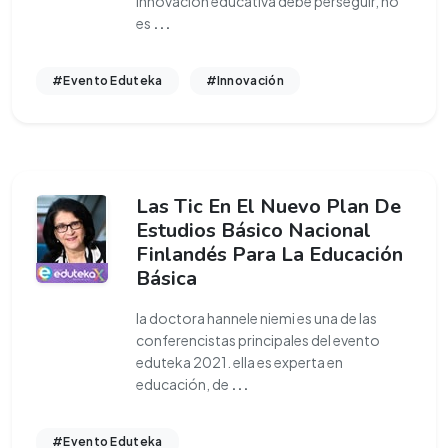
innovación educativa debe perseguir, no
es
...
#Evento Eduteka
#Innovación
Las Tic En El Nuevo Plan De
Estudios Básico Nacional
Finlandés Para La Educación
Básica
la doctora hannele niemi es una de las
conferencistas principales del evento
eduteka 2021. ella es experta en
educación, de
...
#Evento Eduteka