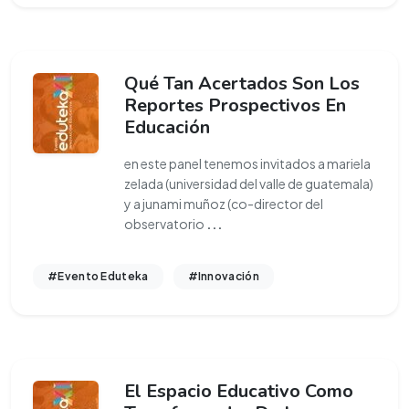
Qué Tan Acertados Son Los
Reportes Prospectivos En
Educación
en este panel tenemos invitados a mariela
zelada (universidad del valle de guatemala)
y a junami muñoz (co-director del
observatorio
...
#Evento Eduteka
#Innovación
El Espacio Educativo Como