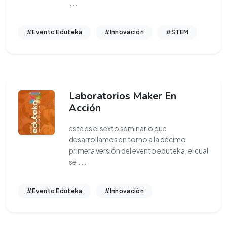
...
#Evento Eduteka
#Innovación
#STEM
Laboratorios Maker En
Acción
este es el sexto seminario que
desarrollamos en torno a la décimo
primera versión del evento eduteka, el cual
se
...
#Evento Eduteka
#Innovación