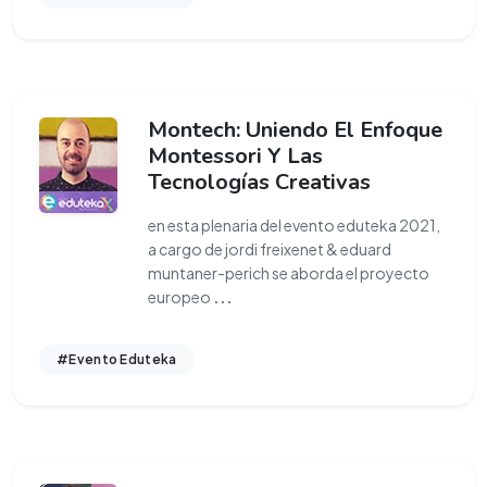
Montech: Uniendo El Enfoque
Montessori Y Las
Tecnologías Creativas
en esta plenaria del evento eduteka 2021,
a cargo de jordi freixenet & eduard
muntaner-perich se aborda el proyecto
europeo
...
#Evento Eduteka