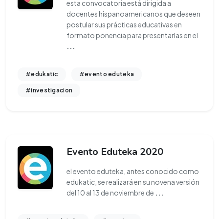
esta convocatoria está dirigida a
docentes hispanoamericanos que deseen
postular sus prácticas educativas en
formato ponencia para presentarlas en el
...
#edukatic
#evento eduteka
#investigacion
Evento Eduteka 2020
el evento eduteka, antes conocido como
edukatic, se realizará en su novena versión
del 10 al 13 de noviembre de
...