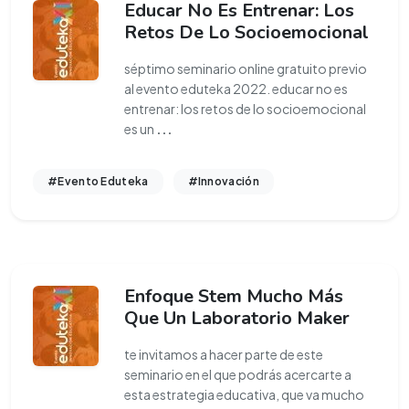
Educar No Es Entrenar: Los
Retos De Lo Socioemocional
séptimo seminario online gratuito previo
al evento eduteka 2022. educar no es
entrenar: los retos de lo socioemocional
es un
...
#Evento Eduteka
#Innovación
Enfoque Stem Mucho Más
Que Un Laboratorio Maker
te invitamos a hacer parte de este
seminario en el que podrás acercarte a
esta estrategia educativa, que va mucho