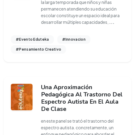
la larga temporada que niños y niñas
permanecen atendiendo su educación
escolar constituye un espacio ideal para
desarrollar múltiples capacidades,
...
#Evento Eduteka
#Innovacion
#Pensamiento Creativo
Una Aproximación
Pedagógica Al Trastorno Del
Espectro Autista En El Aula
De Clase
en este panel se trató el trastorno del
espectro autista. concretamente, un
enfoque pedagógico para abordar el