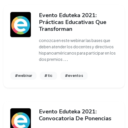
Evento Eduteka 2021:
Prácticas Educativas Que
Transforman
conozca en este webinar las bases que
deben atender los docentes y directivos
hispanoaméricanos para participar en los
dos premios
...
#webinar
#tic
#eventos
Evento Eduteka 2021:
Convocatoria De Ponencias