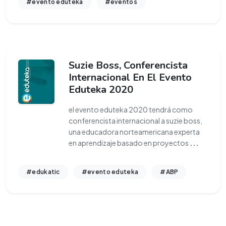
#evento eduteka
#eventos
Suzie Boss, Conferencista
Internacional En El Evento
Eduteka 2020
el evento eduteka 2020 tendrá como
conferencista internacional a suzie boss,
una educadora norteamericana experta
en aprendizaje basado en proyectos
...
#edukatic
#evento eduteka
#ABP