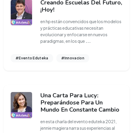
Creando Escuelas Del Futuro,
¡Hoy!
en hp están convencidos que los modelos
y prácticas educativas necesitan
evolucionar y enfocarse en nuevos
paradigmas, en los que
...
#Evento Eduteka
#Innovacion
Una Carta Para Lucy:
Preparándose Para Un
Mundo En Constante Cambio
en esta charla del evento eduteka 2021,
jennie magiera narra sus experiencias al