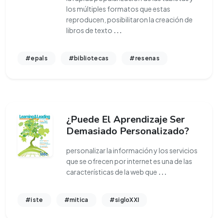
los múltiples formatos que estas
reproducen, posibilitaron la creación de
libros de texto
...
#epals
#bibliotecas
#resenas
¿Puede El Aprendizaje Ser
Demasiado Personalizado?
personalizar la información y los servicios
que se ofrecen por internet es una de las
características de la web que
...
#iste
#mitica
#sigloXXI