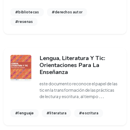
#bibliotecas
#derechos autor
#resenas
Lengua, Literatura Y Tic:
Orientaciones Para La
Enseñanza
este documento reconoce el papel de las
tic en la transformación de las prácticas
de lectura y escritura, al tiempo
...
#lenguaje
#literatura
#escritura