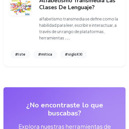
Alfabetismo Transmedia Las
Clases De Lenguaje?
alfabetismo transmedia se define como la
habilidad para leer, escribir e interactuar, a
través de un rango de plataformas,
herramientas
...
#iste
#mitica
#sigloXXI
¿No encontraste lo que
buscabas?
Explora nuestras herramientas de