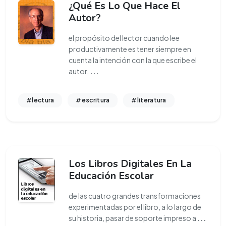
¿Qué Es Lo Que Hace El
Autor?
el propósito del lector cuando lee
productivamente es tener siempre en
cuenta la intención con la que escribe el
autor.
...
#lectura
#escritura
#literatura
Los Libros Digitales En La
Educación Escolar
de las cuatro grandes transformaciones
experimentadas por el libro, a lo largo de
su historia, pasar de soporte impreso a
...