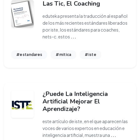
Las Tic, El Coaching
eduteka presenta la traducción al español
de los más recientes estándares liberados
por iste, los estándares para coaches,
nets-c. estos
...
#estandares
#mitica
#iste
¿Puede La Inteligencia
Artificial Mejorar El
Aprendizaje?
este artículo de iste, en el que aparecen las
voces de varios expertos en educación e
inteligencia artificial, muestra una
...