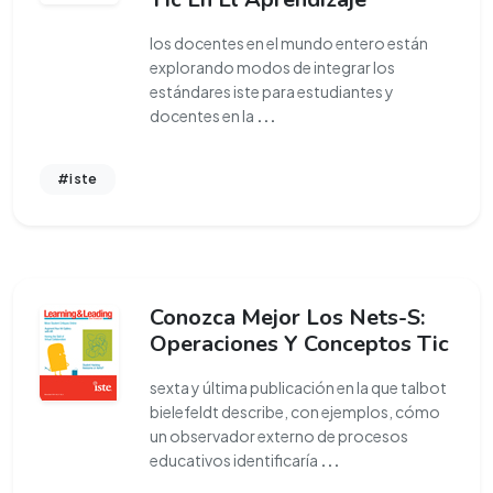
los docentes en el mundo entero están
explorando modos de integrar los
estándares iste para estudiantes y
docentes en la
...
#iste
Conozca Mejor Los Nets-S:
Operaciones Y Conceptos Tic
sexta y última publicación en la que talbot
bielefeldt describe, con ejemplos, cómo
un observador externo de procesos
educativos identificaría
...