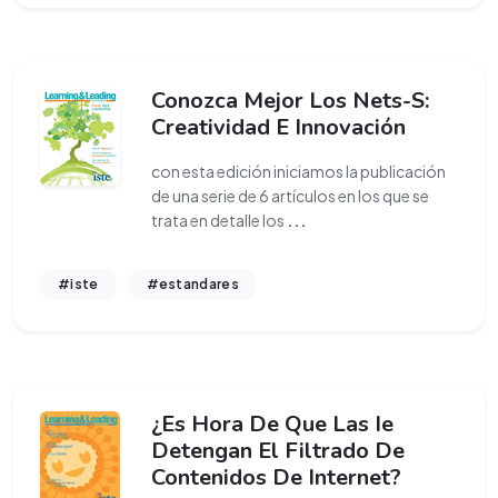
Conozca Mejor Los Nets-S:
Creatividad E Innovación
con esta edición iniciamos la publicación
de una serie de 6 artículos en los que se
trata en detalle los
...
#iste
#estandares
¿Es Hora De Que Las Ie
Detengan El Filtrado De
Contenidos De Internet?