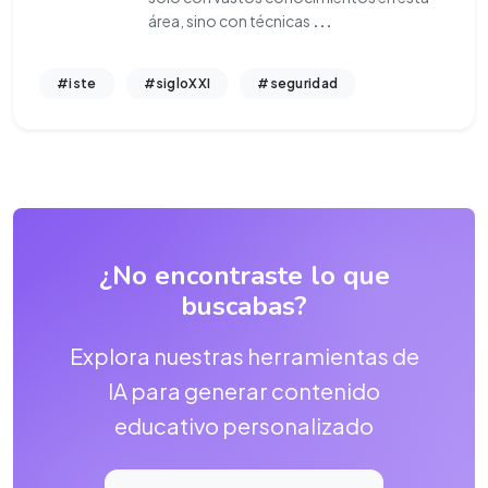
área, sino con técnicas
...
#iste
#sigloXXI
#seguridad
¿No encontraste lo que
buscabas?
Explora nuestras herramientas de
IA para generar contenido
educativo personalizado