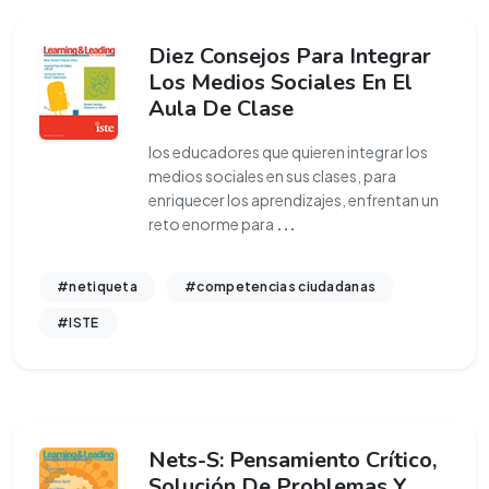
Diez Consejos Para Integrar
Los Medios Sociales En El
Aula De Clase
los educadores que quieren integrar los
medios sociales en sus clases, para
enriquecer los aprendizajes, enfrentan un
reto enorme para
...
#netiqueta
#competencias ciudadanas
#ISTE
Nets-S: Pensamiento Crítico,
Solución De Problemas Y