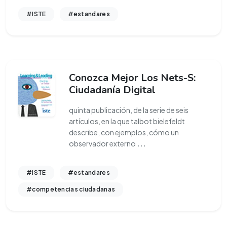
#ISTE
#estandares
Conozca Mejor Los Nets-S:
Ciudadanía Digital
quinta publicación, de la serie de seis
artículos, en la que talbot bielefeldt
describe, con ejemplos, cómo un
observador externo
...
#ISTE
#estandares
#competencias ciudadanas