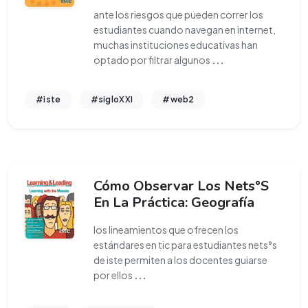
ante los riesgos que pueden correr los
estudiantes cuando navegan en internet,
muchas instituciones educativas han
optado por filtrar algunos
...
#iste
#sigloXXI
#web2
Cómo Observar Los Nets°S
En La Práctica: Geografía
los lineamientos que ofrecen los
estándares en tic para estudiantes nets°s
de iste permiten a los docentes guiarse
por ellos
...