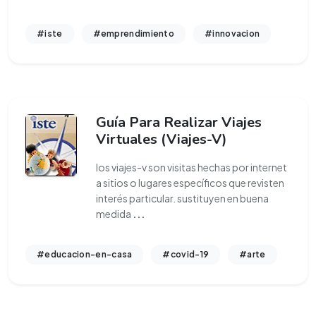
#iste
#emprendimiento
#innovacion
Guía Para Realizar Viajes
Virtuales (Viajes-V)
los viajes-v son visitas hechas por internet
a sitios o lugares específicos que revisten
interés particular. sustituyen en buena
medida
...
#educacion-en-casa
#covid-19
#arte