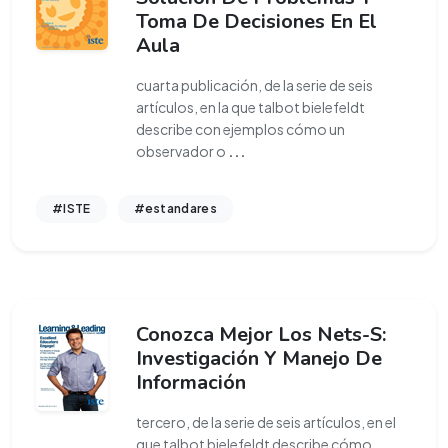
Toma De Decisiones En El
Aula
cuarta publicación, de la serie de seis
artículos, en la que talbot bielefeldt
describe con ejemplos cómo un
observador o
...
#ISTE
#estandares
Conozca Mejor Los Nets-S:
Investigación Y Manejo De
Información
tercero, de la serie de seis artículos, en el
que talbot bielefeldt describe cómo