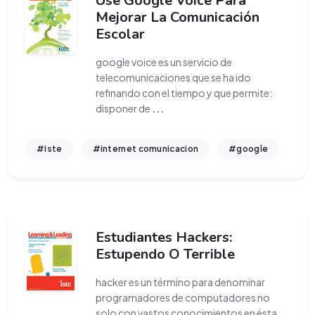
Use Google Voice Para
Mejorar La Comunicación
Escolar
google voice es un servicio de
telecomunicaciones que se ha ido
refinando con el tiempo y que permite:
disponer de
...
#iste
#internet comunicacion
#google
Estudiantes Hackers:
Estupendo O Terrible
hacker es un término para denominar
programadores de computadores no
solo con vastos conocimientos en ésta