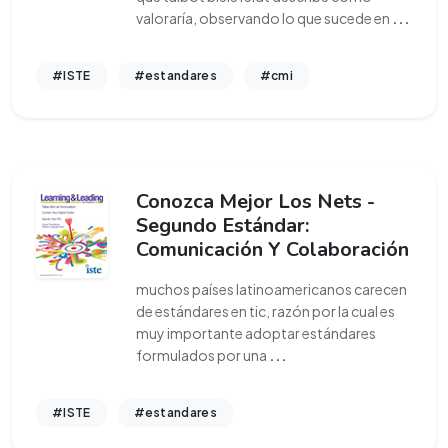
valoraría, observando lo que sucede en
...
#ISTE
#estandares
#cmi
Conozca Mejor Los Nets -
Segundo Estándar:
Comunicación Y Colaboración
muchos países latinoamericanos carecen
de estándares en tic, razón por la cual es
muy importante adoptar estándares
formulados por una
...
#ISTE
#estandares