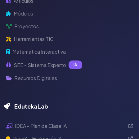
Artículos
Módulos
Proyectos
Herramientas TIC
Matemática Interactiva
SEE - Sistema Experto
IA
Recursos Digitales
EdutekaLab
IDEA - Plan de Clase IA
RubriK - Evaluación IA