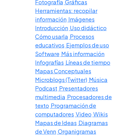
Fotografía
Gráficas
Herramientas: recopilar
información
Imágenes
Introducción
Uso didáctico
Cómo usarla
Procesos
educativos
Ejemplos de uso
Software
Más información
Infografías
Líneas de tiempo
Mapas Conceptuales
Microblogs (Twitter)
Música
Podcast
Presentadores
multimedia
Procesadores de
texto
Programación de
computadores
Video
Wikis
Mapas de Ideas
Diagramas
de Venn
Organigramas