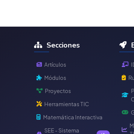
Secciones
E
Artículos
I
Módulos
Ru
Proyectos
P
C
Herramientas TIC
G
Matemática Interactiva
M
SEE - Sistema
T