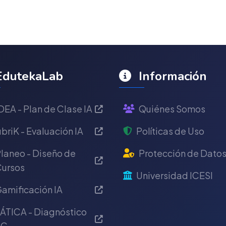
dutekaLab
Información
DEA - Plan de Clase IA
Quiénes Somos
briK - Evaluación IA
Políticas de Uso
laneo - Diseño de
Protección de Dato
ursos
Universidad ICESI
amificación IA
ÁTICA - Diagnóstico
IC