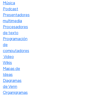
Música
Podcast
Presentadores
multimedia
Procesadores
de texto
Programación
de
computadores
Video
Wikis
Mapas de
Ideas
Diagramas
de Venn
Organigramas