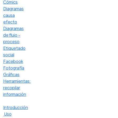
Cómics
Diagramas
causa
efecto
Diagramas
de flujo -
proceso
Etiquetado
social
Facebook
Fotografía
Gráficas
Herramientas:
recopilar
información
Introducción
Uso