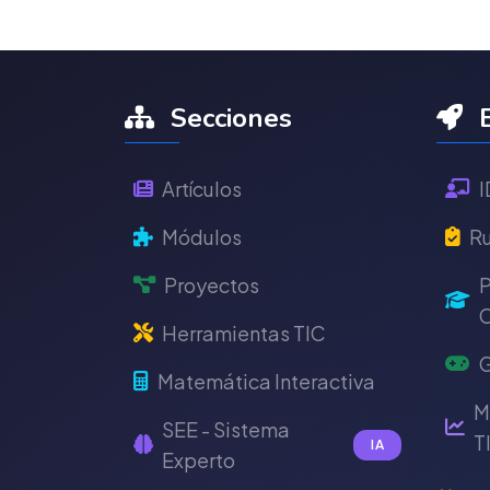
Secciones
E
Artículos
I
Módulos
Ru
Proyectos
P
C
Herramientas TIC
G
Matemática Interactiva
M
SEE - Sistema
T
IA
Experto