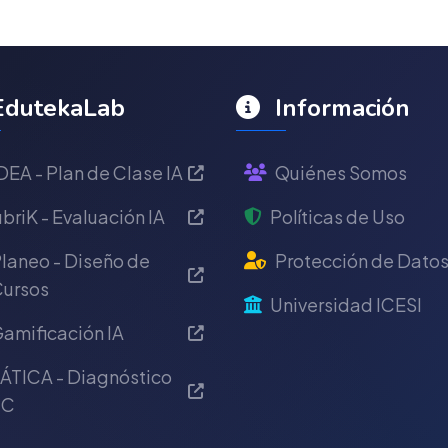
dutekaLab
Información
DEA - Plan de Clase IA
Quiénes Somos
briK - Evaluación IA
Políticas de Uso
laneo - Diseño de
Protección de Dato
ursos
Universidad ICESI
amificación IA
ÁTICA - Diagnóstico
IC