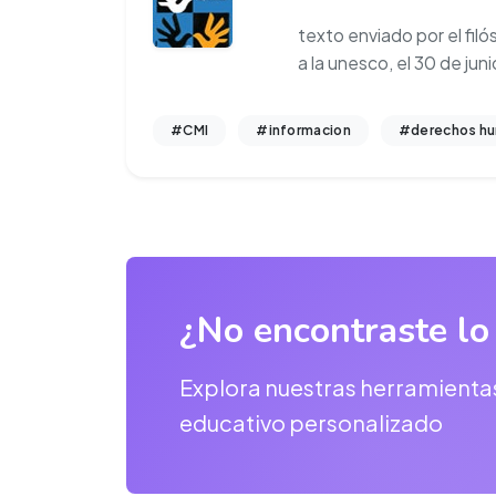
texto enviado por el fil
a la unesco, el 30 de jun
#CMI
#informacion
#derechos h
¿No encontraste lo
Explora nuestras herramienta
educativo personalizado