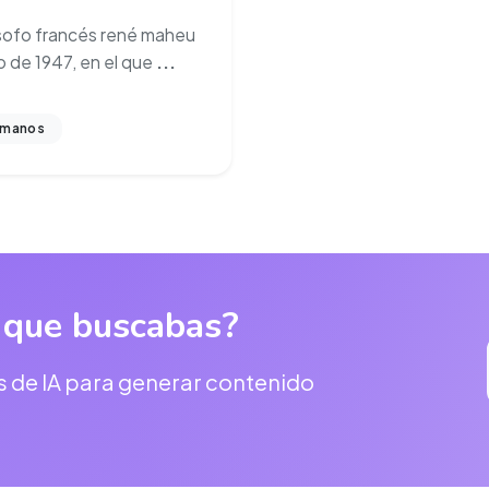
ósofo francés rené maheu
io de 1947, en el que
...
umanos
 que buscabas?
s de IA para generar contenido