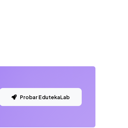
Probar EdutekaLab