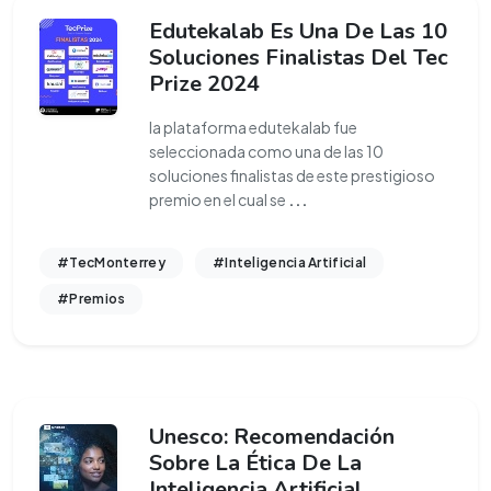
Edutekalab Es Una De Las 10
Soluciones Finalistas Del Tec
Prize 2024
la plataforma edutekalab fue
seleccionada como una de las 10
soluciones finalistas de este prestigioso
premio en el cual se
...
#TecMonterrey
#Inteligencia Artificial
#Premios
Unesco: Recomendación
Sobre La Ética De La
Inteligencia Artificial