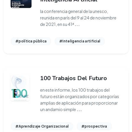
la conferencia general de la unesco,
reunida en parís del 9 al 24 de noviembre
de 2021, en su 41ª
...
#política pública
#Inteligencia artificial
100 Trabajos Del Futuro
en este informe, los 100 trabajos del
futuro están organizados por categorías
amplias de aplicación para proporcionar
un andamio simple
...
#Aprendizaje Organizacional
#prospectiva