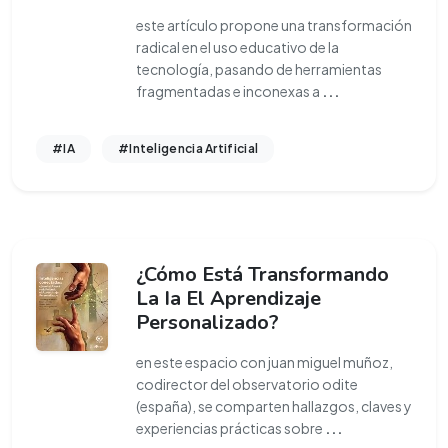
este artículo propone una transformación
radical en el uso educativo de la
tecnología, pasando de herramientas
fragmentadas e inconexas a
...
#IA
#Inteligencia Artificial
¿Cómo Está Transformando
La Ia El Aprendizaje
Personalizado?
en este espacio con juan miguel muñoz,
codirector del observatorio odite
(españa), se comparten hallazgos, claves y
experiencias prácticas sobre
...