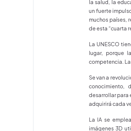
la salud, la educ
un fuerte impuls
muchos países, r
de esta “cuarta r
La UNESCO tiene
lugar, porque l
competencia. La
Se van a revoluc
conocimiento, 
desarrollar para
adquirirá cada v
La IA se emplea
imágenes 3D uti