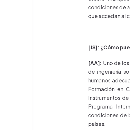
condiciones de a
que accedan al 
[JS]: ¿Cómo pu
[AA]:
Uno de los
de ingeniería so
humanos adecuado
Formación en Ci
Instrumentos de 
Programa Inter
condiciones de b
países.