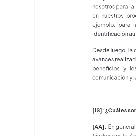
nosotros para la
en nuestros pro
ejemplo, para l
identificación a
Desde luego, la 
avances realizad
beneficios y lo
comunicación y l
[JS]: ¿Cuáles so
[AA]:
En general,
fijados por la 