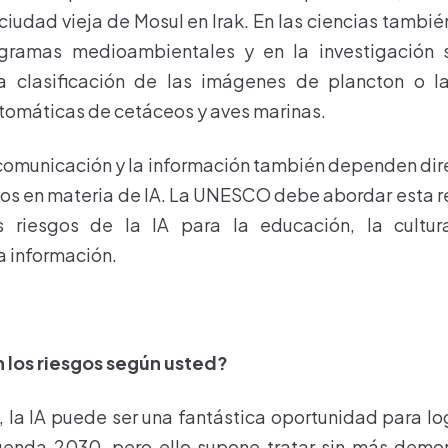
 ciudad vieja de Mosul en Irak. En las ciencias tambi
gramas medioambientales y en la investigación 
a clasificación de las imágenes de plancton o l
utomáticas de cetáceos y aves marinas.
comunicación y la información también dependen di
os en materia de IA. La UNESCO debe abordar esta re
s riesgos de la IA para la educación, la cultura
a información.
n los riesgos según usted?
 la IA puede ser una fantástica oportunidad para log
Agenda 2030, pero ello supone tratar sin más demor