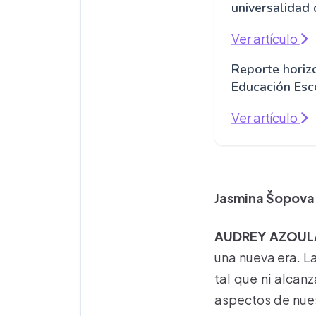
universalidad 
Ver artículo
Reporte horiz
Educación Esc
Ver artículo
Jasmina Šopova [
AUDREY AZOULA
una nueva era. La
tal que ni alcan
aspectos de nues