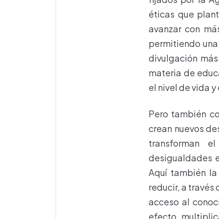
éticas que plan
avanzar con más
permitiendo una 
divulgación más
materia de educa
el nivel de vida y
Pero también co
crean nuevos dese
transforman e
desigualdades en
Aquí también l
reducir, a travé
acceso al conoci
efecto multipl