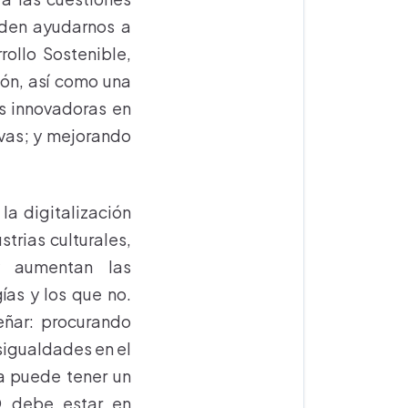
eden ayudarnos a
ollo Sostenible,
ión, así como una
s innovadoras en
ivas; y mejorando
a digitalización
strias culturales,
y aumentan las
ías y los que no.
ñar: procurando
sigualdades en el
ca puede tener un
O debe estar en