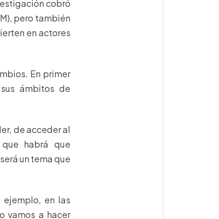
nvestigación cobró
AM), pero también
ierten en actores
mbios. En primer
a sus ámbitos de
er, de acceder al
s que habrá que
 será un tema que
 ejemplo, en las
mo vamos a hacer