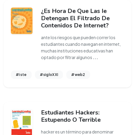
¿Es Hora De Que Las Ie
Detengan El Filtrado De
Contenidos De Internet?
ante los riesgos que pueden correr los
estudiantes cuando navegan en internet,
muchas instituciones educativas han
optado por filtrar algunos
...
#iste
#sigloXXI
#web2
Estudiantes Hackers:
Estupendo O Terrible
hacker es un término para denominar