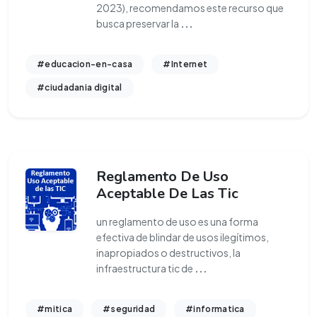
2023), recomendamos este recurso que
busca preservar la
...
#educacion-en-casa
#Internet
#ciudadania digital
Reglamento De Uso
Aceptable De Las Tic
un reglamento de uso es una forma
efectiva de blindar de usos ilegítimos,
inapropiados o destructivos, la
infraestructura tic de
...
#mitica
#seguridad
#informatica