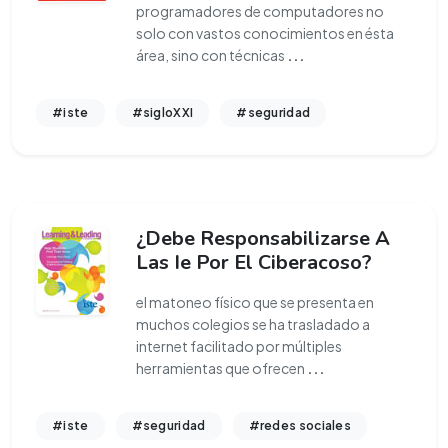
programadores de computadores no
solo con vastos conocimientos en ésta
área, sino con técnicas
...
#iste
#sigloXXI
#seguridad
¿Debe Responsabilizarse A
Las Ie Por El Ciberacoso?
el matoneo físico que se presenta en
muchos colegios se ha trasladado a
internet facilitado por múltiples
herramientas que ofrecen
...
#iste
#seguridad
#redes sociales