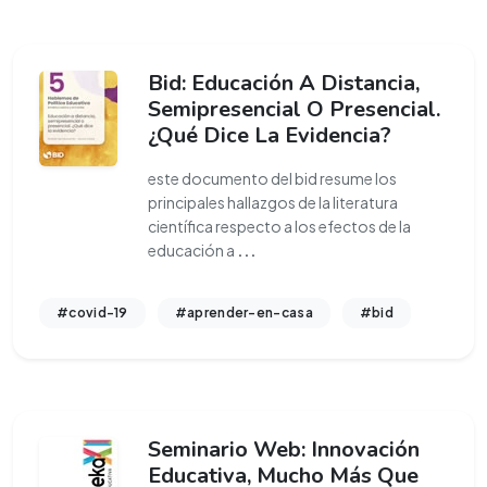
Bid: Educación A Distancia,
Semipresencial O Presencial.
¿Qué Dice La Evidencia?
este documento del bid resume los
principales hallazgos de la literatura
científica respecto a los efectos de la
educación a
...
#covid-19
#aprender-en-casa
#bid
Seminario Web: Innovación
Educativa, Mucho Más Que