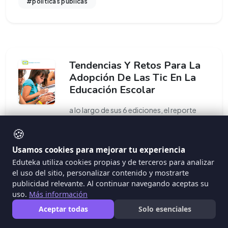
#politicas publicas
Tendencias Y Retos Para La
Adopción De Las Tic En La
Educación Escolar
a lo largo de sus 6 ediciones, el reporte
horizonte ha demostrado su acierto en la
🍪
selección de las seis
...
Usamos cookies para mejorar tu experiencia
Eduteka utiliza cookies propias y de terceros para analizar
#tech emergentes
#1 a 1
#cmi
el uso del sitio, personalizar contenido y mostrarte
publicidad relevante. Al continuar navegando aceptas su
uso.
Más información
Aceptar todas
Solo esenciales