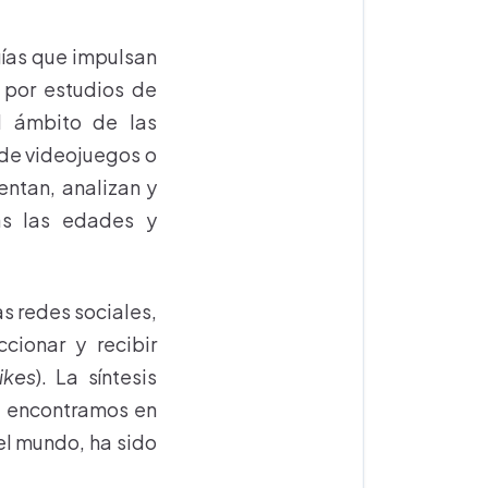
gías que impulsan
s por estudios de
l ámbito de las
s de videojuegos o
ntan, analizan y
as las edades y
as redes sociales,
cionar y recibir
likes
). La síntesis
la encontramos en
el mundo, ha sido