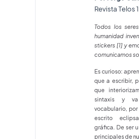
Revista Telos 
Todos los seres
humanidad invent
stickers [1] y e
comunicamos sob
Es curioso: apre
que a escribir,
que interioriza
sintaxis y va
vocabulario, por 
escrito eclips
gráfica. De ser 
principales de nu