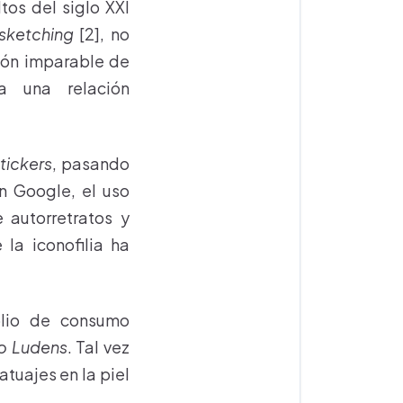
tos del siglo XXI
sketching
[2], no
sión imparable de
a una relación
tickers
, pasando
n Google, el uso
 autorretratos y
la iconofilia ha
plio de consumo
 Ludens
. Tal vez
atuajes en la piel