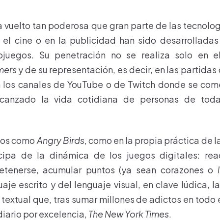
ha vuelto tan poderosa que gran parte de las tecnolo
 el cine o en la publicidad han sido desarrollada
ojuegos. Su penetración no se realiza solo en e
mers
y de su representación, es decir, en las partida
 los canales de YouTube o de Twitch donde se come
lcanzado la vida cotidiana de personas de tod
tos como
Angry Birds
, como en la propia práctica de l
cipa de la dinámica de los juegos digitales: reac
retenerse, acumular puntos (ya sean corazones o
je escrito y del lenguaje visual, en clave lúdica, 
 textual que, tras sumar millones de adictos en todo 
diario por excelencia,
The New York Times
.