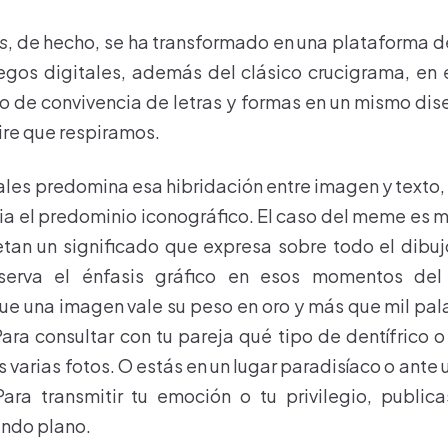
s
, de hecho, se ha transformado en una plataforma 
uegos digitales, además del clásico crucigrama, en
ro de convivencia de letras y formas en un mismo dis
ire que respiramos.
iales predomina esa hibridación entre imagen y texto
ia el predominio iconográfico. El caso del meme es m
an un significado que expresa sobre todo el dibujo
erva el énfasis gráfico en esos momentos del
ue una imagen vale su peso en oro y más que mil pala
ra consultar con tu pareja qué tipo de dentífrico
s varias fotos. O estás en un lugar paradisíaco o an
ara transmitir tu emoción o tu privilegio, public
undo plano.