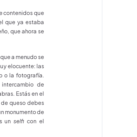
de contenidos que
 el que ya estaba
eño, que ahora se
, que a menudo se
uy elocuente: las
 o la fotografía.
 intercambio de
bras. Estás en el
 o de queso debes
te un monumento de
as un
selfi
con el