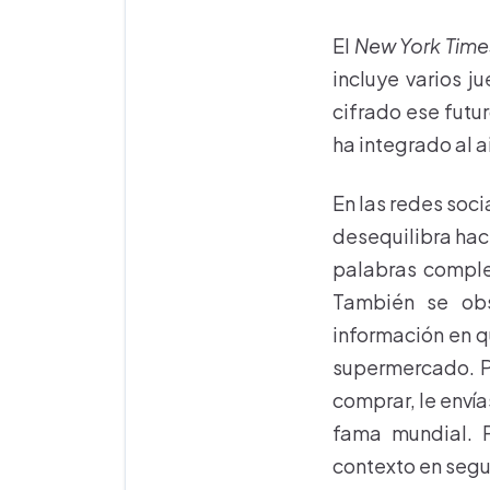
El
New York Time
incluye varios j
cifrado ese futu
ha integrado al a
En las redes soc
desequilibra hac
palabras complet
También se obs
información en q
supermercado. Pa
comprar, le envía
fama mundial. P
contexto en seg